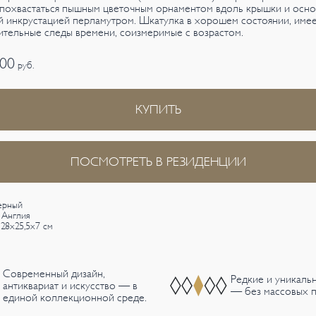
похвастаться пышным цветочным орнаментом вдоль крышки и осно
 инкрустацией перламутром. Шкатулка в хорошем состоянии, име
ительные следы времени, соизмеримые с возрастом.
000
руб.
КУПИТЬ
ПОСМОТРЕТЬ В РЕЗИДЕНЦИИ
ерный
 Англия
 28х25,5х7 см
Современный дизайн,
Редкие и уникаль
антиквариат и искусство — в
— без массовых п
единой коллекционной среде.