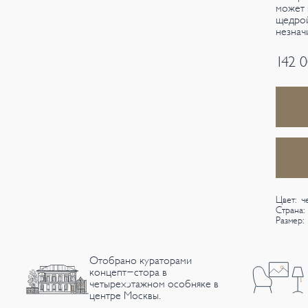
может 
щедрой
незнач
142 
Цвет: ч
Страна:
Размер:
Отобрано кураторами
концепт-стора в
четырехэтажном особняке в
центре Москвы.