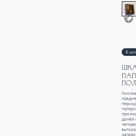
В нал
ШКА
ПАП
ПОЛ
Антикв
предме
период
матери
прочно
долей 
челове
выписа
натюрм