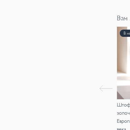
Вам
В н
Штоф,
золоч
Европ
века