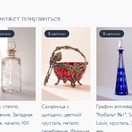
 может понравиться
аличии
В наличии
В наличии
 стекло,
Сахарница с
Графин антиква
ение, Западная
щипцами, цветной
"Кобальт №1", S
а, начало XIX
хрусталь, металл,
Louis, хрусталь,
серебрение, Франция,
век