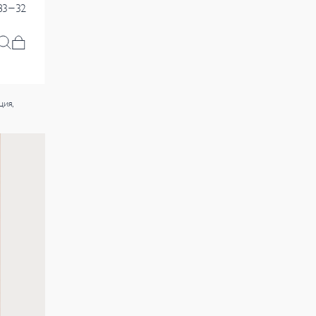
83-32
ия,