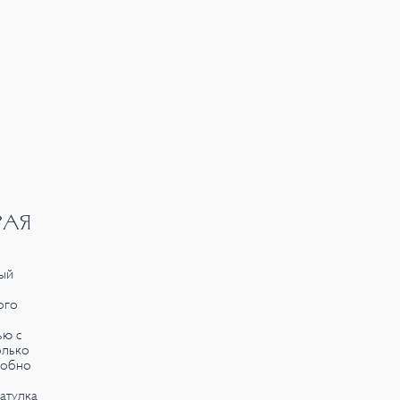
РАЯ
ый
ого
ью с
олько
робно
атулка