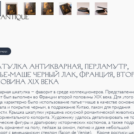
ичии
ТУЛКА АНТИКВАРНАЯ, ПЕРЛАМУТР,
ЬЕ-МАШЕ ЧЕРНЫЙ ЛАК, ФРАНЦИЯ, ВТО
ОВИНА XIX ВЕКА
арная шкатулка - фаворит в среде коллекционеров. Представленн
т был выполнен во Франции второй половины XIX века. Для этого
а характерно было использование папье-маше в качестве основн
ала и покрытие черным, в подражание Китаю, лаком для придания
сти. Крышка шкатулки украшена искусной романтической живопис
ориентального колорита. Художнику удалось детализировать не т
ческие фигуры и драпировку исторических костюмов, а также под
ть орнамент на полу, пейзаж за окном, лютню и даже небольшой
орт с венецианским стеклом (facon de Venisе). Кроме росписи шк