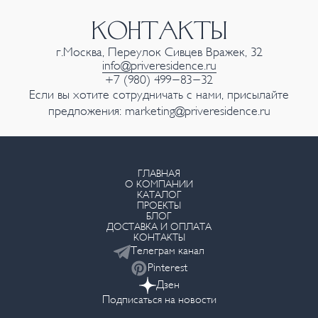
КОНТАКТЫ
г.Москва, Переулок Сивцев Вражек, 32
info@priveresidence.ru
+7 (980) 499-83-32
Если вы хотите сотрудничать с нами, присылайте
предложения:
marketing@priveresidence.ru
ГЛАВНАЯ
О КОМПАНИИ
КАТАЛОГ
ПРОЕКТЫ
БЛОГ
ДОСТАВКА И ОПЛАТА
КОНТАКТЫ
Телеграм канал
Pinterest
Дзен
Подписаться на новости