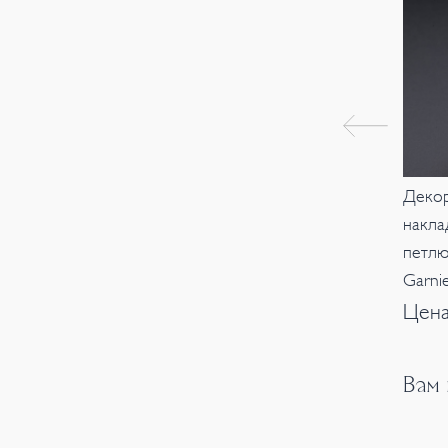
Декор
накла
петлю
Garni
Цена
Вам