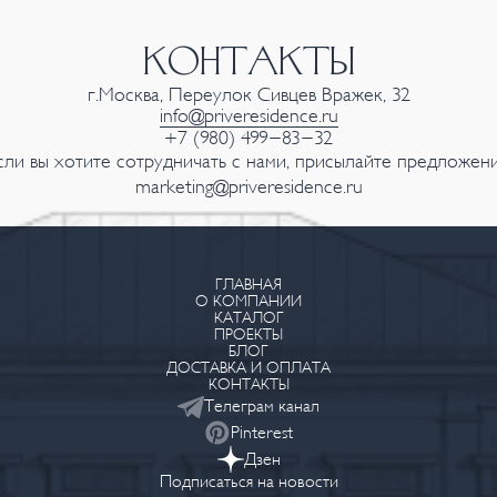
КОНТАКТЫ
г.Москва, Переулок Сивцев Вражек, 32
info@priveresidence.ru
+7 (980) 499-83-32
сли вы хотите сотрудничать с нами, присылайте предложени
marketing@priveresidence.ru
ГЛАВНАЯ
О КОМПАНИИ
КАТАЛОГ
ПРОЕКТЫ
БЛОГ
ДОСТАВКА И ОПЛАТА
КОНТАКТЫ
Телеграм канал
Pinterest
Дзен
Подписаться на новости