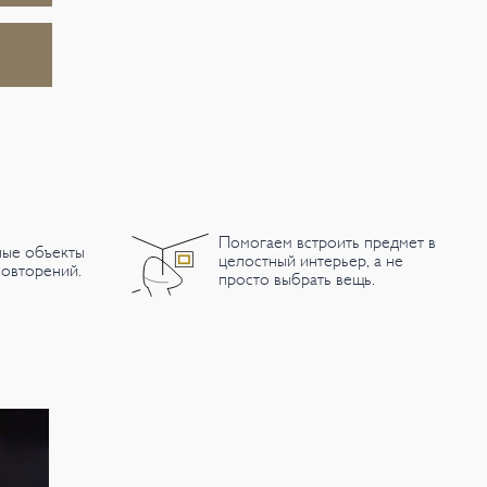
Помогаем встроить предмет в
ные объекты
целостный интерьер, а не
овторений.
просто выбрать вещь.
Под заказ
Под заказ
Дверная ручка 1534,
Ручка дверная Lever,
Д
Remy Garnier
арт 227, Remy Garnier
б