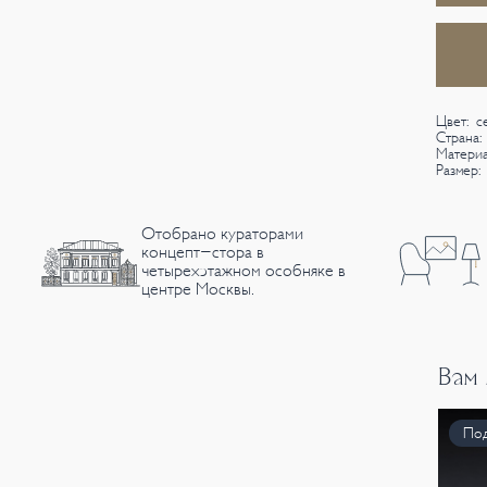
Цвет: с
Страна:
Материа
Размер: 
Отобрано кураторами
концепт-стора в
четырехэтажном особняке в
центре Москвы.
Вам
Под