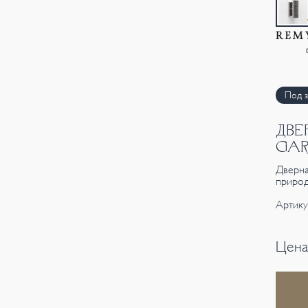
Под з
ДВЕ
GAR
Дверна
природ
Артику
Цена