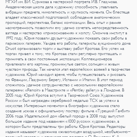
МГХИ им. В.И. Сурикова в мастерской портрета И.В. Глазунова.
Академическая школа дала художнику способность улавливать
вибрации предмета, мимолетность и хрупкость момента. Он блестяще
владеет классической подготовкой: соблюдение анатомических
пропорций, перспектива, баланс композиции. Весь опыт и ранняя
насмотренность позволили ему удачно сочетать непосредственность
взгляда и мастерство «прикосновения» к холсту.
Окончив институт в
1992 году, Юрия позвали друзья-художники показать свои работы в
парижских галереях. Увидев его работы, галеристы аукционного дома
Druot организовали торги и выставку работ Кротова. Его успех на
торгах привел к тому, что Кротова стали регулярно приглашать и
принимать в свои постоянные экспозиции. Коллекционеров
привлекали его картины, проникнутые светом, солнцем и живым
чувством природы. Так начался этап европейских вояжей в творчестве
художника. Юрий находил время, чтобы путешествовать и рисовать
по Франции, Лазурному Берегу, Испании и Италии. В этот период
сложилось удачное сотрудничество с несколькими европейскими
галереями: «Renoir» в Маастрихте и «Pentley gallery» в Лондоне.
В
2005 году Юрий Кротов вступил в Творческий Союз Художников
России и был награжден серебряной медалью ТСХ за успехи в
искусстве.
Интересным моментом в биографии художника стало
создание эскиза к официальному постеру фильма «Турецкий Гамбит»
2006 года. Издательский дом «Белый город» в 2008 году выпустил
большое издание под названием «1000 русских художников», в
котором были представлены три работы Юрия Кротова. Редакторы
издания называют художника «живописцем воздушной, необъяснимо-
реальной красоты» и отмечают его родство с О. Ренуаром, К. А.