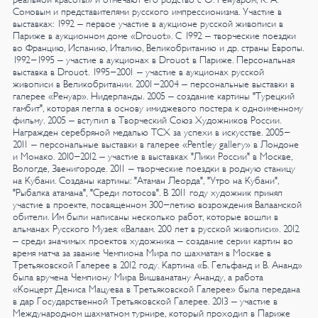
Сомовым и представителями русского импрессионизма.
Участие в
выставках:
1992 – первое участие в аукционе русской живописи в
Париже в аукционном доме «Drouot». С 1992 – творческие поездки
во Францию, Испанию, Италию, Великобританию и др. страны Европы.
1992-1995 – участие в аукционах в Drouot в Париже. Персональная
выставка в Drouot.
1995-2001 – участие в аукционах русской
живописи в Великобритании.
2001-2004 – персональные выставки в
галерее «Ренуар». Нидерланды.
2005 – создание картины "Турецкий
гамбит", которая легла в основу имиджевого постера к одноименному
фильму.
2005 – вступил в Творческий Союз Художников России.
Награжден серебряной медалью ТСХ за успехи в искусстве.
2005-
2011 – персональные выставки в галерее «Pentley gallery» в Лондоне
и Монако.
2010-2012 – участие в выставках "Лики России" в Москве,
Вологде, Звенигороде.
2011 – творческие поездки в родную станицу
на Кубани. Созданы картины: "Атаман Леорда", "Утро на Кубани",
"Рыбалка атамана", "Среди лотосов".
В 2011 году художник принял
участие в проекте, посвященном 300-летию возрождения Валаамской
обители. Им были написаны несколько работ, которые вошли в
альманах Русского Музея: «Валаам. 200 лет в русской живописи».
2012
– среди значимых проектов художника – создание серии картин во
время матча за звание Чемпиона Мира по шахматам в Москве в
Третьяковской Галерее в 2012 году. Картина «Б. Гельфанд и В. Ананд»
была вручена Чемпиону Мира Вишванатану Ананду, а работа
«Концерт Дениса Мацуева в Третьяковской Галерее» была передана
в дар Государственной Третьяковской Галерее.
2013 – участие в
Международном шахматном турнире, который проходил в Париже