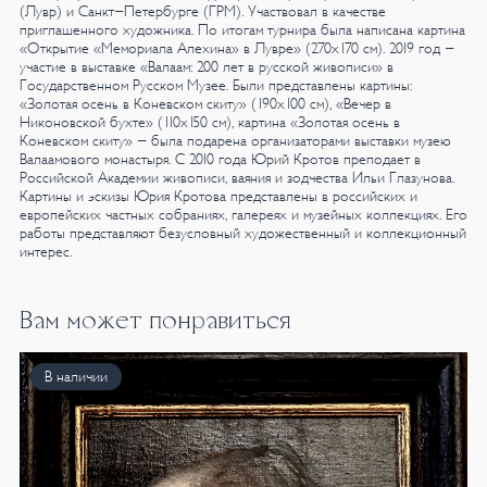
(Лувр) и Санкт-Петербурге (ГРМ). Участвовал в качестве
приглашенного художника. По итогам турнира была написана картина
«Открытие «Мемориала Алехина» в Лувре» (270х170 см).
2019 год -
участие в выставке «Валаам: 200 лет в русской живописи» в
Государственном Русском Музее. Были представлены картины:
«Золотая осень в Коневском скиту» (190х100 см), «Вечер в
Никоновской бухте» (110х150 см), картина «Золотая осень в
Коневском скиту» - была подарена организаторами выставки музею
Валаамового монастыря.
С 2010 года Юрий Кротов преподает в
Российской Академии живописи, ваяния и зодчества Ильи Глазунова.
Картины и эскизы Юрия Кротова представлены в российских и
европейских частных собраниях, галереях и музейных коллекциях. Его
работы представляют безусловный художественный и коллекционный
интерес.
Вам может понравиться
В наличии