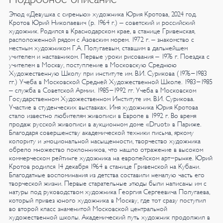
Этюд «Девушка с сиренью» художника Юрия Кротова, 2024 год.
Кротов Юрий Николаевич (р. 1964 г.) – советский и российский
художник.
Родился в Краснодарском крае, в станице Гривенская,
расположенной рядом с Азовским морем. 1972 г. – знакомство с
местным художником Г.А. Полугаевым, ставшим в дальнейшем
учителем и наставником. Первые уроки рисования – 1976 г. Поездка с
учителем в Москву, поступление в Московскую Среднюю
Художественную Школу при институте им. В.И. Сурикова (1976-1983
гг.) Учеба в Московской Средней Художественной Школе.
1983-1985
– служба в Советской Армии.
1985-1992 гг. Учеба в Московском
Государственном Художественном Институте им. В.И. Сурикова.
Участие в студенческих выставках. Имя художника Юрия Кротова
стало известно любителям живописи в Европе в 1992 г. Во время
продаж русской живописи в аукционном доме «Druot» в Париже.
Благодаря совершенству академической техники письма, яркому
колориту и эмоциональной насыщенности, творчество художника
обрело множество поклонников, что нашло отражение в высоком
коммерческом рейтинге художника на европейском арт-рынке.
Юрий
Кротов родился 14 декабря 1964 в станице Гривенской на Кубани.
Благодатные воспоминания из детства составили немалую часть его
творческой жизни. Первые старательные этюды были написаны им с
натуры под руководством художника Георгия Сергеевича Полугаева,
который привез юного художника в Москву, где тот сразу поступил
во второй класс знаменитой Московской центральной
художественной школы. Академический путь художник продолжил в