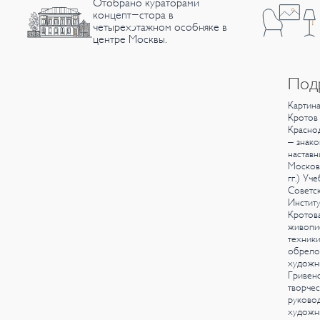
Отобрано кураторами
концепт-стора в
четырехэтажном особняке в
центре Москвы.
Под
Картина
Кротов 
Краснод
– знако
наставн
Москов
гг.) У
Советс
Институ
Кротова
живопис
техники
обрело
художн
Гривенс
творчес
руковод
художни