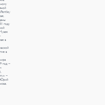
нному
яной
Pentley
ве,
даны
11 году
кой
Музея:
–
кве в
овской
тие в
нира
9 год -
м
,
иту» -
а Юрий
нова.
х