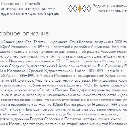
Современный дизайн,
Редкие и уникаль
антиквариат и искусство — в
— без массовых п
единой коллекционной среде.
робное описание
 «Раннее утро. Cap-Ferrat» художника Юрия Кротова, созданная в 2008 го
Юрий Николаевич (р. 1964 г.) – советский и российский художник.
Родился 
арском крае, в станице Гривенская, расположенной рядом с Азовским морем. 
мство с местным художником Г.А. Полугаевым, ставшим в дальнейшем учител
иком. Первые уроки рисования – 1976 г. Поездка с учителем в Москву, посту
скую Среднюю Художественную Школу при институте им. В.И. Сурикова (19
чеба в Московской Средней Художественной Школе.
1983-1985 – служба в
кой Армии.
1985-1992 гг. Учеба в Московском Государственном Художестве
те им. В.И. Сурикова. Участие в студенческих выставках. Имя художника Юри
 стало известно любителям живописи в Европе в 1992 г. Во время продаж р
и в аукционном доме «Druot» в Париже. Благодаря совершенству академич
 письма, яркому колориту и эмоциональной насыщенности, творчество худо
 множество поклонников, что нашло отражение в высоком коммерческом ре
ика на европейском арт-рынке.
Юрий Кротов родился 14 декабря 1964 в ста
кой на Кубани. Благодатные воспоминания из детства составили немалую час
кой жизни. Первые старательные этюды были написаны им с натуры под
ством художника Георгия Сергеевича Полугаева, который привез юного
ка в Москву, где тот сразу поступил во второй класс знаменитой Московск