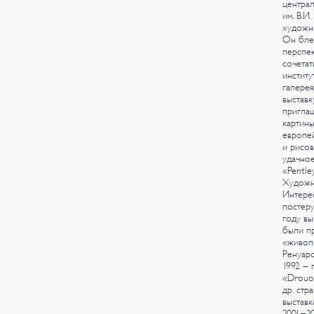
центра
им. В.И
художни
Он бле
перспек
сочетат
институ
галерея
выставк
приглаш
картины
европей
и рисов
удачное
«Pentle
Художни
Интере
постеру
году вы
были пр
«живоп
Ренуаро
1992 – 
«Drouot
др. стр
выставк
2001-20