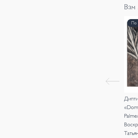
Вам
По 
Дипти
«Dome
Palme
Воскр
Татья