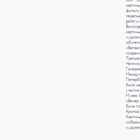
картины
фильму.
медалью
gallery
Вологде
картины
художни
обители
«Валаам
создани
Третьяк
Чемпион
Галерее
Междун
Петербу
была на
участие
Музее. 
«Вечер 
была по
Кротов 
Картины
собрани
художе