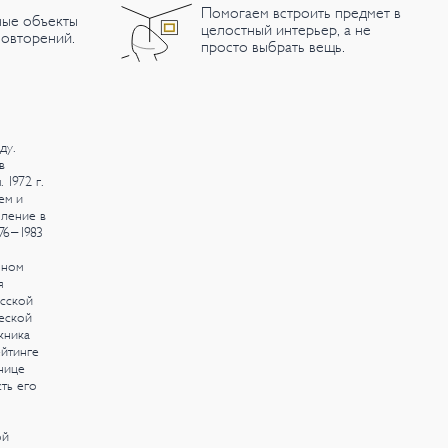
Помогаем встроить предмет в
ные объекты
целостный интерьер, а не
овторений.
просто выбрать вещь.
ду.
в
1972 г.
ем и
пление в
76-1983
нном
я
усской
еской
жника
йтинге
нице
ть его
ой