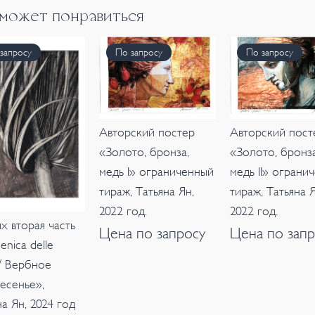
 может понравиться
запросу
По запросу
По запросу
Авторский постер
Авторский пост
«Золото, бронза,
«Золото, бронза
медь I» ограниченный
медь II» огранич
тираж, Татьяна Ян,
тираж, Татьяна Я
2022 год.
2022 год.
х вторая часть
Цена по запросу
Цена по запр
nica delle
/ Вербное
есенье»,
на Ян, 2024 год