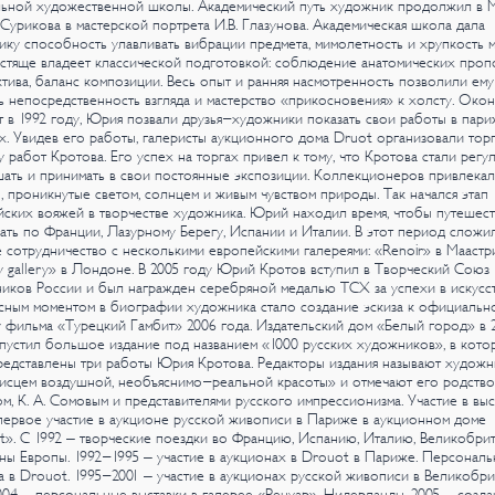
льной художественной школы. Академический путь художник продолжил в
. Сурикова в мастерской портрета И.В. Глазунова.
Академическая школа дала
ку способность улавливать вибрации предмета, мимолетность и хрупкость м
стяще владеет классической подготовкой: соблюдение анатомических проп
тива, баланс композиции. Весь опыт и ранняя насмотренность позволили ему
ь непосредственность взгляда и мастерство «прикосновения» к холсту.
Окон
т в 1992 году, Юрия позвали друзья-художники показать свои работы в пар
х. Увидев его работы, галеристы аукционного дома Druot организовали торг
у работ Кротова. Его успех на торгах привел к тому, что Кротова стали регу
ать и принимать в свои постоянные экспозиции. Коллекционеров привлекал
, проникнутые светом, солнцем и живым чувством природы. Так начался этап
ских вояжей в творчестве художника. Юрий находил время, чтобы путешест
ать по Франции, Лазурному Берегу, Испании и Италии. В этот период сложи
 сотрудничество с несколькими европейскими галереями: «Renoir» в Маастр
y gallery» в Лондоне.
В 2005 году Юрий Кротов вступил в Творческий Союз
ков России и был награжден серебряной медалью ТСХ за успехи в искусст
сным моментом в биографии художника стало создание эскиза к официальн
 фильма «Турецкий Гамбит» 2006 года. Издательский дом «Белый город» в 
пустил большое издание под названием «1000 русских художников», в кото
едставлены три работы Юрия Кротова. Редакторы издания называют художн
исцем воздушной, необъяснимо-реальной красоты» и отмечают его родство
м, К. А. Сомовым и представителями русского импрессионизма.
Участие в выс
первое участие в аукционе русской живописи в Париже в аукционном доме
». С 1992 – творческие поездки во Францию, Испанию, Италию, Великобри
аны Европы.
1992-1995 – участие в аукционах в Drouot в Париже. Персональ
а в Drouot.
1995-2001 – участие в аукционах русской живописи в Великобри
04 – персональные выставки в галерее «Ренуар». Нидерланды.
2005 – созда