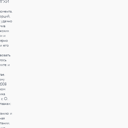
 МГХИ
омента.
орций,
 удачно
чив
ижских
и и
лярно
и его
вовать
лось
ихте и
ве.
ому
2008
ром
ика
 с О.
тавках:
танию и
ная
тании.
ние