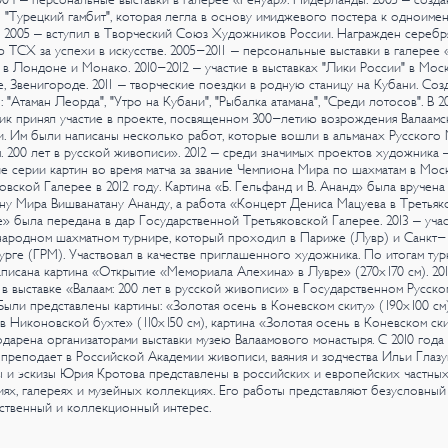
 "Турецкий гамбит", которая легла в основу имиджевого постера к одноиме
2005 – вступил в Творческий Союз Художников России. Награжден серебр
 ТСХ за успехи в искусстве.
2005-2011 – персональные выставки в галерее «
» в Лондоне и Монако.
2010-2012 – участие в выставках "Лики России" в Моск
, Звенигороде.
2011 – творческие поездки в родную станицу на Кубани. Соз
: "Атаман Леорда", "Утро на Кубани", "Рыбалка атамана", "Среди лотосов".
В 20
к принял участие в проекте, посвященном 300-летию возрождения Валаамс
. Им были написаны несколько работ, которые вошли в альманах Русского 
. 200 лет в русской живописи».
2012 – среди значимых проектов художника 
е серии картин во время матча за звание Чемпиона Мира по шахматам в Мос
овской Галерее в 2012 году. Картина «Б. Гельфанд и В. Ананд» была вручена
у Мира Вишванатану Ананду, а работа «Концерт Дениса Мацуева в Третьяк
» была передана в дар Государственной Третьяковской Галерее.
2013 – учас
ародном шахматном турнире, который проходил в Париже (Лувр) и Санкт-
рге (ГРМ). Участвовал в качестве приглашенного художника. По итогам тур
писана картина «Открытие «Мемориала Алехина» в Лувре» (270х170 см).
201
 в выставке «Валаам: 200 лет в русской живописи» в Государственном Русско
Были представлены картины: «Золотая осень в Коневском скиту» (190х100 см)
в Никоновской бухте» (110х150 см), картина «Золотая осень в Коневском ск
дарена организаторами выставки музею Валаамового монастыря.
С 2010 год
преподает в Российской Академии живописи, ваяния и зодчества Ильи Глазу
 и эскизы Юрия Кротова представлены в российских и европейских частны
ях, галереях и музейных коллекциях. Его работы представляют безусловный
ственный и коллекционный интерес.