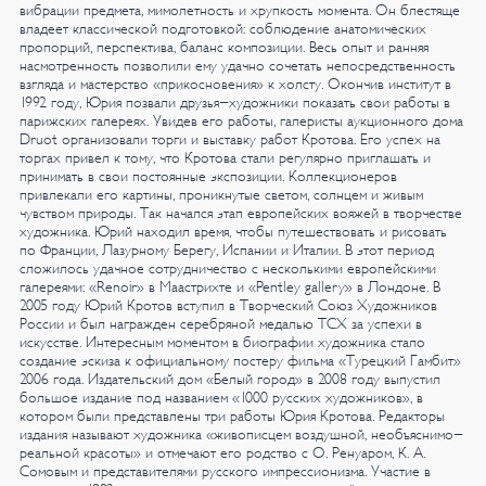
вибрации предмета, мимолетность и хрупкость момента. Он блестяще
владеет классической подготовкой: соблюдение анатомических
пропорций, перспектива, баланс композиции. Весь опыт и ранняя
насмотренность позволили ему удачно сочетать непосредственность
взгляда и мастерство «прикосновения» к холсту.
Окончив институт в
1992 году, Юрия позвали друзья-художники показать свои работы в
парижских галереях. Увидев его работы, галеристы аукционного дома
Druot организовали торги и выставку работ Кротова. Его успех на
торгах привел к тому, что Кротова стали регулярно приглашать и
принимать в свои постоянные экспозиции. Коллекционеров
привлекали его картины, проникнутые светом, солнцем и живым
чувством природы. Так начался этап европейских вояжей в творчестве
художника. Юрий находил время, чтобы путешествовать и рисовать
по Франции, Лазурному Берегу, Испании и Италии. В этот период
сложилось удачное сотрудничество с несколькими европейскими
галереями: «Renoir» в Маастрихте и «Pentley gallery» в Лондоне.
В
2005 году Юрий Кротов вступил в Творческий Союз Художников
России и был награжден серебряной медалью ТСХ за успехи в
искусстве.
Интересным моментом в биографии художника стало
создание эскиза к официальному постеру фильма «Турецкий Гамбит»
2006 года. Издательский дом «Белый город» в 2008 году выпустил
большое издание под названием «1000 русских художников», в
котором были представлены три работы Юрия Кротова. Редакторы
издания называют художника «живописцем воздушной, необъяснимо-
реальной красоты» и отмечают его родство с О. Ренуаром, К. А.
Сомовым и представителями русского импрессионизма.
Участие в