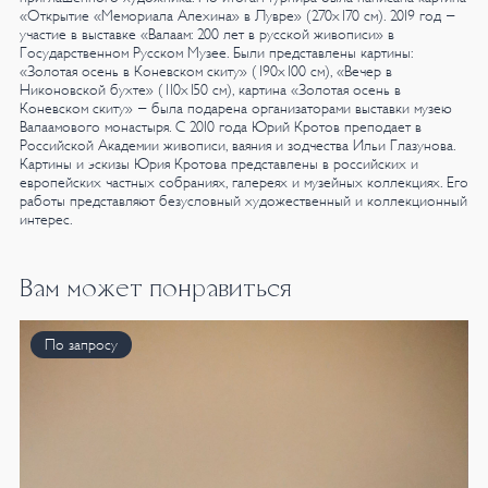
«Открытие «Мемориала Алехина» в Лувре» (270х170 см).
2019 год -
участие в выставке «Валаам: 200 лет в русской живописи» в
Государственном Русском Музее. Были представлены картины:
«Золотая осень в Коневском скиту» (190х100 см), «Вечер в
Никоновской бухте» (110х150 см), картина «Золотая осень в
Коневском скиту» - была подарена организаторами выставки музею
Валаамового монастыря.
С 2010 года Юрий Кротов преподает в
Российской Академии живописи, ваяния и зодчества Ильи Глазунова.
Картины и эскизы Юрия Кротова представлены в российских и
европейских частных собраниях, галереях и музейных коллекциях. Его
работы представляют безусловный художественный и коллекционный
интерес.
Вам может понравиться
По запросу