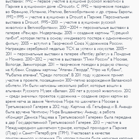
выставках:
1992 – первое участие в аукционе русской живописи в
Париже в аукционном доме «Drouot». С 1992 – творческие поездки
во Францию, Испанию, Италию, Великобританию и др. страны Европы.
1992-1995 – участие в аукционах в Drouot в Париже. Персональная
выставка в Drouot.
1995-2001 – участие в аукционах русской
живописи в Великобритании.
2001-2004 – персональные выставки в
галерее «Ренуар». Нидерланды.
2005 – создание картины "Турецкий
гамбит", которая легла в основу имиджевого постера к одноименному
фильму.
2005 – вступил в Творческий Союз Художников России.
Награжден серебряной медалью ТСХ за успехи в искусстве.
2005-
2011 – персональные выставки в галерее «Pentley gallery» в Лондоне
и Монако.
2010-2012 – участие в выставках "Лики России" в Москве,
Вологде, Звенигороде.
2011 – творческие поездки в родную станицу
на Кубани. Созданы картины: "Атаман Леорда", "Утро на Кубани",
"Рыбалка атамана", "Среди лотосов".
В 2011 году художник принял
участие в проекте, посвященном 300-летию возрождения Валаамской
обители. Им были написаны несколько работ, которые вошли в
альманах Русского Музея: «Валаам. 200 лет в русской живописи».
2012
– среди значимых проектов художника – создание серии картин во
время матча за звание Чемпиона Мира по шахматам в Москве в
Третьяковской Галерее в 2012 году. Картина «Б. Гельфанд и В. Ананд»
была вручена Чемпиону Мира Вишванатану Ананду, а работа
«Концерт Дениса Мацуева в Третьяковской Галерее» была передана
в дар Государственной Третьяковской Галерее.
2013 – участие в
Международном шахматном турнире, который проходил в Париже
(Лувр) и Санкт-Петербурге (ГРМ). Участвовал в качестве
приглашенного художника. По итогам турнира была написана картина