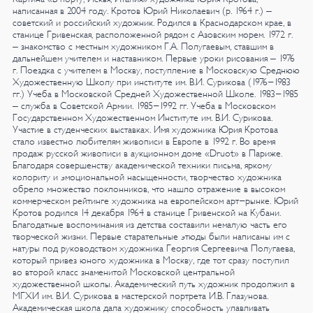
написанная в 2004 году.
Кротов Юрий Николаевич (р. 1964 г.) –
советский и российский художник.
Родился в Краснодарском крае, в
станице Гривенская, расположенной рядом с Азовским морем. 1972 г.
– знакомство с местным художником Г.А. Полугаевым, ставшим в
дальнейшем учителем и наставником. Первые уроки рисования – 1976
г. Поездка с учителем в Москву, поступление в Московскую Среднюю
Художественную Школу при институте им. В.И. Сурикова (1976-1983
гг.) Учеба в Московской Средней Художественной Школе.
1983-1985
– служба в Советской Армии.
1985-1992 гг. Учеба в Московском
Государственном Художественном Институте им. В.И. Сурикова.
Участие в студенческих выставках. Имя художника Юрия Кротова
стало известно любителям живописи в Европе в 1992 г. Во время
продаж русской живописи в аукционном доме «Druot» в Париже.
Благодаря совершенству академической техники письма, яркому
колориту и эмоциональной насыщенности, творчество художника
обрело множество поклонников, что нашло отражение в высоком
коммерческом рейтинге художника на европейском арт-рынке.
Юрий
Кротов родился 14 декабря 1964 в станице Гривенской на Кубани.
Благодатные воспоминания из детства составили немалую часть его
творческой жизни. Первые старательные этюды были написаны им с
натуры под руководством художника Георгия Сергеевича Полугаева,
который привез юного художника в Москву, где тот сразу поступил
во второй класс знаменитой Московской центральной
художественной школы. Академический путь художник продолжил в
МГХИ им. В.И. Сурикова в мастерской портрета И.В. Глазунова.
Академическая школа дала художнику способность улавливать