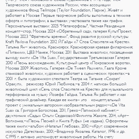
Творческого союза художников России, член ассоциации
художников Фонд Тейлора (Tаylor Foundation, Париж). Живёт и
работает в Москве
Первые творческие работы выполнены в технике
офорта и литографии, в выставках участвовала также как график.
Персональные выставки:
2025
"Метаморфозы", Частная Резиденция
концепт-стор, Москва
2024
«Обретенный сад», галерея КультПроект,
Москва
2023
“Фрагменты времени”,
Фонд развития русской культуры
Kraft Pavlova Foundation
2012
Й.Гайдн «7 Слов Спасителя на Кресте».
Татьяна Ян- живопись. Красноярск. Красноярская краевая филармония;
«Литании», ЦВЗ Манеж, Москва;
2011
Выставка живописи, посвященная
выходу книги «De Vita Sua», Государственная
Третьяковская Галерея
2010
«Песнь восхождения», Культурный центр «Покровские ворота»,
Москва
2009
Живопись. Галерея «De Tween Pauwen», Гаага
Кроме
станковой живописи, художник работает в сценических проектах:-в
2001 г. была художником спектакля Театра на Таганке «Сократ/
Оракул», режиссер Юрий Любимов,-в 2004 г. написан большой
живописный цикл «Семь слов Спасителя на Кресте» для музыкального
перформанса на музыку Йозефа Гайдна.
Татьяна Ян работает и как
графический дизайнер. Каждая ее книга– это концептуальный
проект с уникальным авторским изобразительным рядом:-«De Vita
Sua» св. Григория Богослова, 2011, Греко-Латинский кабинет,-
двухтомник «Сады» Ольги Седаковой/Филиппа Жакоте, 2014, «Арт-
Волхонка,-«Песнь Песней и Книга Руфь» (не издана).
Оформлены
также книги:-альбом «Наталья Глебова», 2010,-«Круг: современное
искусство Дагестана», 2001,-Владимир Яковлев. Каталог, 1996 и др.
С1995 г. активно экспонирует живописные работы. На счету