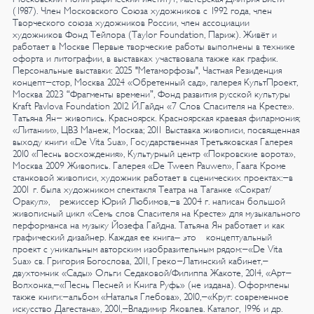
(1987).
Член Московского Союза художников с 1992 года, член
Творческого союза художников России, член ассоциации
художников Фонд Тейлора (Tаylor Foundation, Париж). Живёт и
работает в Москве
Первые творческие работы выполнены в технике
офорта и литографии, в выставках участвовала также как график.
Персональные выставки:
2025
"Метаморфозы", Частная Резиденция
концепт-стор, Москва
2024
«Обретенный сад», галерея КультПроект,
Москва
2023
“Фрагменты времени”,
Фонд развития русской культуры
Kraft Pavlova Foundation
2012
Й.Гайдн «7 Слов Спасителя на Кресте».
Татьяна Ян- живопись. Красноярск. Красноярская краевая филармония;
«Литании», ЦВЗ Манеж, Москва;
2011
Выставка живописи, посвященная
выходу книги «De Vita Sua», Государственная
Третьяковская Галерея
2010
«Песнь восхождения», Культурный центр «Покровские ворота»,
Москва
2009
Живопись. Галерея «De Tween Pauwen», Гаага
Кроме
станковой живописи, художник работает в сценических проектах:-в
2001 г. была художником спектакля Театра на Таганке «Сократ/
Оракул», режиссер Юрий Любимов,-в 2004 г. написан большой
живописный цикл «Семь слов Спасителя на Кресте» для музыкального
перформанса на музыку Йозефа Гайдна.
Татьяна Ян работает и как
графический дизайнер. Каждая ее книга– это концептуальный
проект с уникальным авторским изобразительным рядом:-«De Vita
Sua» св. Григория Богослова, 2011, Греко-Латинский кабинет,-
двухтомник «Сады» Ольги Седаковой/Филиппа Жакоте, 2014, «Арт-
Волхонка,-«Песнь Песней и Книга Руфь» (не издана).
Оформлены
также книги:-альбом «Наталья Глебова», 2010,-«Круг: современное
искусство Дагестана», 2001,-Владимир Яковлев. Каталог, 1996 и др.