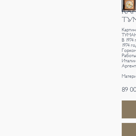
КАР
ТУМ
Картин
ТУМАН
В 1974
1974 г
Горком
Работы
Италии
Аргент
Матери
89 0