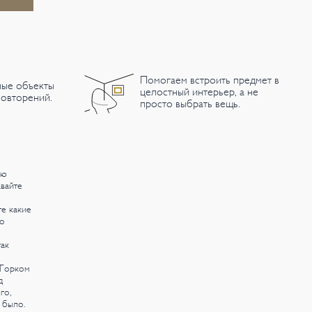
Помогаем встроить предмет в
ные объекты
целостный интерьер, а не
овторений.
просто выбрать вещь.
ую
авайте
те какие
 о
ак
 Горком
д
го,
 было.