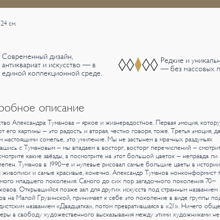
24 см.
Современный дизайн,
Редкие и уникаль
антиквариат и искусство — в
— без массовых п
единой коллекционной среде.
робное описание
тво Александра Туманова – яркое и жизнерадостное. Первая эмоция, котор
т его картины – это радость и вторая, честно говоря, тоже. Третья эмоция, д
 настоящими сомелье, это умиление. Мы не застынем в мрачных раздумьях
вшись с Тумановым – мы впадаем в восторг, восторг перечислений – смотри
смотрите какие звёзды, а посмотрите на этот большой цветок – неправда ли
епен. Туманов в 1990-е и нулевые рисовал самые большие цветы в истории
 живописи и самые красивые, конечно.
Александр Туманов нонконформист т
мого младшего поколения. Самого до сих пор загадочного поколения 70-
ковов. Открывшийся позже зал для других искусств под странным названием
в на Малой Грузинской, принимает к себе это поколение в виде группы по
дистским названием «Двадцатка», потом превратившаяся в «21». Ничего обще
еры в свободу художественного высказывания между этими художниками не