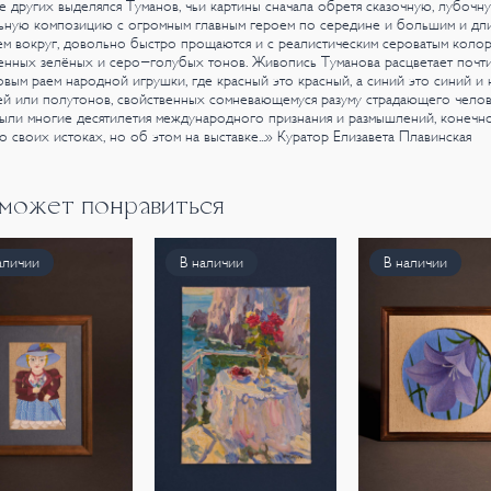
 других выделялся Туманов, чьи картины сначала обретя сказочную, лубочн
льную композицию с огромным главным героем по середине и большим и дл
м вокруг, довольно быстро прощаются и с реалистическим сероватым коло
енных зелёных и серо-голубых тонов. Живопись Туманова расцветает почт
вым раем народной игрушки, где красный это красный, а синий это синий и 
ей или полутонов, свойственных сомневающемуся разуму страдающего челов
ыли многие десятилетия международного признания и размышлений, конечно
 о своих истоках, но об этом на выставке...»
Куратор Елизавета Плавинская
 может понравиться
аличии
В наличии
В наличии