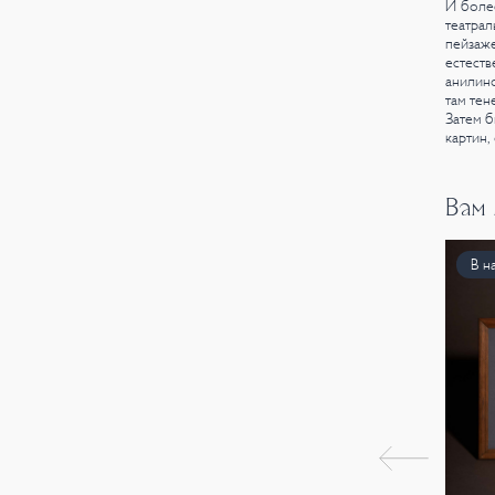
И более
театра
пейзаже
естеств
анилино
там тен
Затем б
картин,
Вам
В н