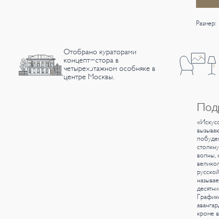
Размер: 
Отобрано кураторами
концепт-стора в
четырехэтажном особняке в
центре Москвы.
Под
«Искусс
вызываю
побудем
столкну
волны, 
великол
русской
называе
десятни
Графико
авангар
кроме в