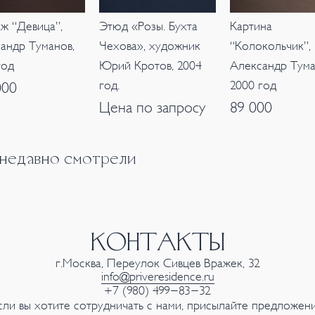
ж “Девица”,
Этюд «Розы. Бухта
Картина
андр Туманов,
Чехова», художник
“Колокольчик”,
год
Юрий Кротов, 2004
Александр Тума
год.
2000 год
000
Цена по запросу
89 000
 недавно смотрели
КОНТАКТЫ
г.Москва, Переулок Сивцев Вражек, 32
info@priveresidence.ru
+7 (980) 499-83-32
сли вы хотите сотрудничать с нами, присылайте предложени