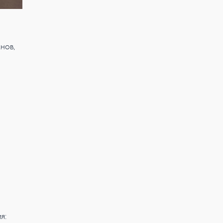
нов,
я: