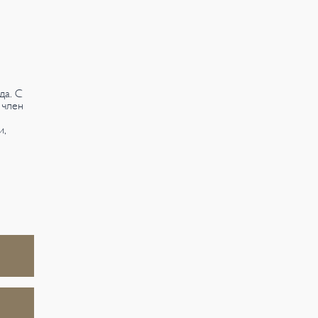
да. С
 член
и,