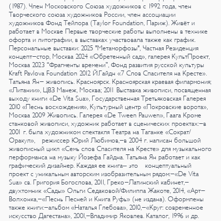
(1987).
Член Московского Союза художников с 1992 года, член
Творческого союза художников России, член ассоциации
художников Фонд Тейлора (Tаylor Foundation, Париж). Живёт и
работает в Москве
Первые творческие работы выполнены в технике
офорта и литографии, в выставках участвовала также как график.
Персональные выставки:
2025
"Метаморфозы", Частная Резиденция
концепт-стор, Москва
2024
«Обретенный сад», галерея КультПроект,
Москва
2023
“Фрагменты времени”,
Фонд развития русской культуры
Kraft Pavlova Foundation
2012
Й.Гайдн «7 Слов Спасителя на Кресте».
Татьяна Ян- живопись. Красноярск. Красноярская краевая филармония;
«Литании», ЦВЗ Манеж, Москва;
2011
Выставка живописи, посвященная
выходу книги «De Vita Sua», Государственная
Третьяковская Галерея
2010
«Песнь восхождения», Культурный центр «Покровские ворота»,
Москва
2009
Живопись. Галерея «De Tween Pauwen», Гаага
Кроме
станковой живописи, художник работает в сценических проектах:-в
2001 г. была художником спектакля Театра на Таганке «Сократ/
Оракул», режиссер Юрий Любимов,-в 2004 г. написан большой
живописный цикл «Семь слов Спасителя на Кресте» для музыкального
перформанса на музыку Йозефа Гайдна.
Татьяна Ян работает и как
графический дизайнер. Каждая ее книга– это концептуальный
проект с уникальным авторским изобразительным рядом:-«De Vita
Sua» св. Григория Богослова, 2011, Греко-Латинский кабинет,-
двухтомник «Сады» Ольги Седаковой/Филиппа Жакоте, 2014, «Арт-
Волхонка,-«Песнь Песней и Книга Руфь» (не издана).
Оформлены
также книги:-альбом «Наталья Глебова», 2010,-«Круг: современное
искусство Дагестана», 2001,-Владимир Яковлев. Каталог, 1996 и др.