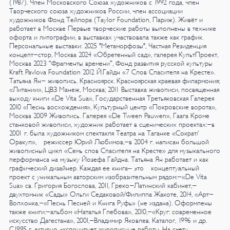
(1987).
Член Московского Союза художников с 1992 года, член
Творческого союза художников России, член ассоциации
художников Фонд Тейлора (Tаylor Foundation, Париж). Живёт и
работает в Москве
Первые творческие работы выполнены в технике
офорта и литографии, в выставках участвовала также как график.
Персональные выставки:
2025
"Метаморфозы", Частная Резиденция
концепт-стор, Москва
2024
«Обретенный сад», галерея КультПроект,
Москва
2023
“Фрагменты времени”,
Фонд развития русской культуры
Kraft Pavlova Foundation
2012
Й.Гайдн «7 Слов Спасителя на Кресте».
Татьяна Ян- живопись. Красноярск. Красноярская краевая филармония;
«Литании», ЦВЗ Манеж, Москва;
2011
Выставка живописи, посвященная
выходу книги «De Vita Sua», Государственная
Третьяковская Галерея
2010
«Песнь восхождения», Культурный центр «Покровские ворота»,
Москва
2009
Живопись. Галерея «De Tween Pauwen», Гаага
Кроме
станковой живописи, художник работает в сценических проектах:-в
2001 г. была художником спектакля Театра на Таганке «Сократ/
Оракул», режиссер Юрий Любимов,-в 2004 г. написан большой
живописный цикл «Семь слов Спасителя на Кресте» для музыкального
перформанса на музыку Йозефа Гайдна.
Татьяна Ян работает и как
графический дизайнер. Каждая ее книга– это концептуальный
проект с уникальным авторским изобразительным рядом:-«De Vita
Sua» св. Григория Богослова, 2011, Греко-Латинский кабинет,-
двухтомник «Сады» Ольги Седаковой/Филиппа Жакоте, 2014, «Арт-
Волхонка,-«Песнь Песней и Книга Руфь» (не издана).
Оформлены
также книги:-альбом «Наталья Глебова», 2010,-«Круг: современное
искусство Дагестана», 2001,-Владимир Яковлев. Каталог, 1996 и др.
С1995 г. активно экспонирует живописные работы. На счету