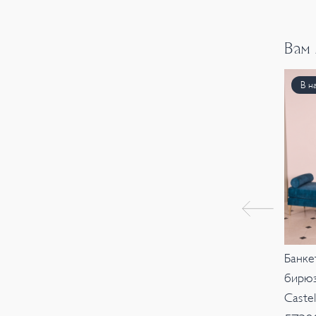
Вам
В н
Банке
бирюз
Castell