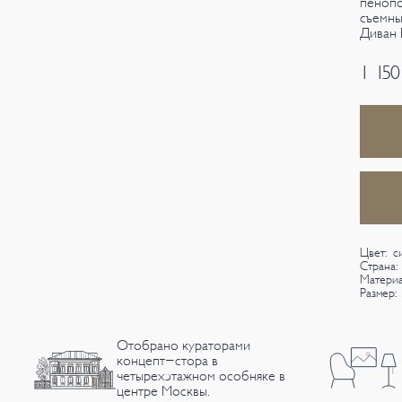
пенопо
съемны
Диван 
1 150
Цвет: с
Страна:
Материа
Размер:
Отобрано кураторами
концепт-стора в
четырехэтажном особняке в
центре Москвы.