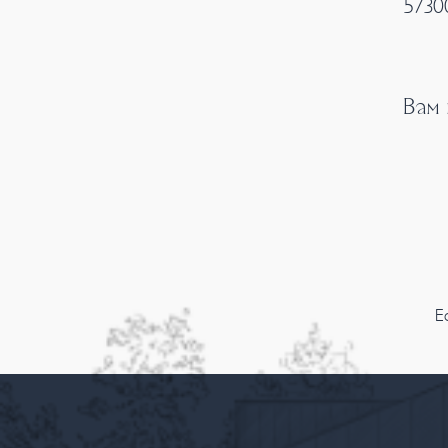
5730
Вам
Е