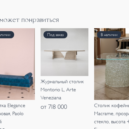
 может понравиться
аличии
Под заказ
В наличии
Журнальный столик
Montorio L, Arte
Veneziana
тка Elegance
Столик кофейн
от 718 000
овая, Paolo
Macrame, прозр
i
стекло, высота 4