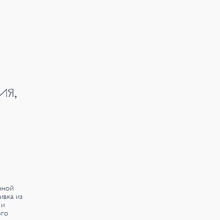
ИЯ,
нной
ивка из
 и
ого