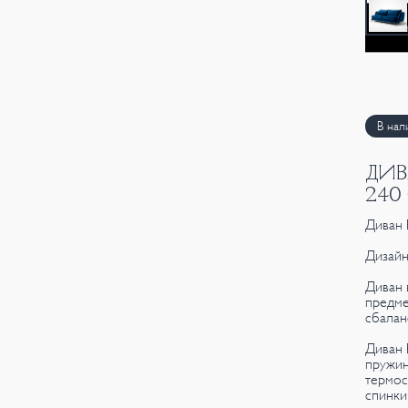
В нал
ДИВ
240
Диван 
Дизайн
Диван 
предме
сбалан
Диван 
пружин
термос
спинки