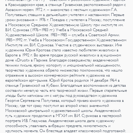
в Краснодарском крае, в станице Гривенская, расположенной рядом с
Азовским морем. 1972 г. – знакомство с местным художником Г.А.
Полугаевым, ставшим в дальнейшем учителем и наставником. Первые
уроки рисования – 1976 г. Поездка с учителем в Москву, поступление
в Московскую Среднюю Художественную Школу при институте им.
В.И. Сурикова (1976-1983 гг.) Учеба в Московской Средней
Художественной Школе.
1983-1985 – служба в Советской Армии.
1985-1992 гг. Учеба в Московском Государственном Художественном
Институте им. В.И. Сурикова. Участие в студенческих выставках. Имя
художника Юрия Кротова стало известно любителям живописи в
Европе в 1992 г. Во время продаж русской живописи в аукционном
доме «Druot» в Париже. Благодаря совершенству академической
техники письма, яркому колориту и эмоциональной насыщенности,
творчество художника обрело множество поклонников, что нашло
отражение в высоком коммерческом рейтинге художника на
европейском арт-рынке.
Юрий Кротов родился 14 декабря 1964 в
станице Гривенской на Кубани. Благодатные воспоминания из детства
составили немалую часть его творческой жизни. Первые старательные
этюды были написаны им с натуры под руководством художника
Георгия Сергеевича Полугаева, который привез юного художника в
Москву, где тот сразу поступил во второй класс знаменитой
Московской центральной художественной школы. Академический
путь художник продолжил в МГХИ им. В.И. Сурикова в мастерской
портрета И.В. Глазунова.
Академическая школа дала художнику
способность улавливать вибрации предмета, мимолетность и
хрупкость момента. Он блестяще владеет классической подготовкой: