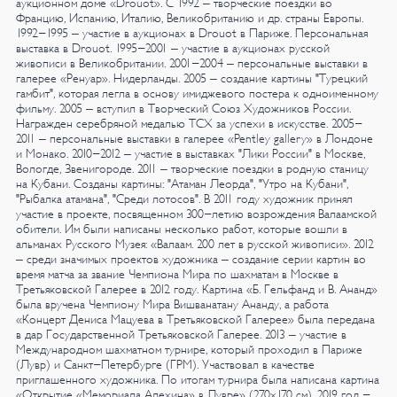
аукционном доме «Drouot». С 1992 – творческие поездки во
Францию, Испанию, Италию, Великобританию и др. страны Европы.
1992-1995 – участие в аукционах в Drouot в Париже. Персональная
выставка в Drouot.
1995-2001 – участие в аукционах русской
живописи в Великобритании.
2001-2004 – персональные выставки в
галерее «Ренуар». Нидерланды.
2005 – создание картины "Турецкий
гамбит", которая легла в основу имиджевого постера к одноименному
фильму.
2005 – вступил в Творческий Союз Художников России.
Награжден серебряной медалью ТСХ за успехи в искусстве.
2005-
2011 – персональные выставки в галерее «Pentley gallery» в Лондоне
и Монако.
2010-2012 – участие в выставках "Лики России" в Москве,
Вологде, Звенигороде.
2011 – творческие поездки в родную станицу
на Кубани. Созданы картины: "Атаман Леорда", "Утро на Кубани",
"Рыбалка атамана", "Среди лотосов".
В 2011 году художник принял
участие в проекте, посвященном 300-летию возрождения Валаамской
обители. Им были написаны несколько работ, которые вошли в
альманах Русского Музея: «Валаам. 200 лет в русской живописи».
2012
– среди значимых проектов художника – создание серии картин во
время матча за звание Чемпиона Мира по шахматам в Москве в
Третьяковской Галерее в 2012 году. Картина «Б. Гельфанд и В. Ананд»
была вручена Чемпиону Мира Вишванатану Ананду, а работа
«Концерт Дениса Мацуева в Третьяковской Галерее» была передана
в дар Государственной Третьяковской Галерее.
2013 – участие в
Международном шахматном турнире, который проходил в Париже
(Лувр) и Санкт-Петербурге (ГРМ). Участвовал в качестве
приглашенного художника. По итогам турнира была написана картина
«Открытие «Мемориала Алехина» в Лувре» (270х170 см).
2019 год -