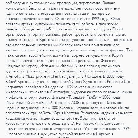
соблюдение анатомических пропорций, перспектива, баланс
композиции. Весь опыт и ранняя насмотренность позволили ему
удачно сочетать непосредственность взгляда и мастерство
«прикосновения» к холсту.
Окончив институт в 1992 году, Юрия
позвали друзья-художники показать свои работы в парижских
галереях. Увидев его работы, галеристы аукционного дома Druot
организовали торги и выставку работ Кротова. Его успех на торгах
привел к тому, что Кротова стали регулярно приглашать и принимать в
свои постоянные экспозиции. Коллекционеров привлекали его
картины, проникнутые светом, солнцем и живым чувством природы. Так
начался этап европейских вояжей в творчестве художника. Юрий
находил время, чтобы путешествовать и рисовать по Франции,
Лазурному Берегу, Испании и Италии. В этот период сложилось
удачное сотрудничество с несколькими европейскими галереями:
«Renoir» в Маастрихте и «Pentley gallery» в Лондоне.
В 2005 году
Юрий Кротов вступил в Творческий Союз Художников России и был
награжден серебряной медалью ТСХ за успехи в искусстве.
Интересным моментом в биографии художника стало создание эскиза
к официальному постеру фильма «Турецкий Гамбит» 2006 года.
Издательский дом «Белый город» в 2008 году выпустил большое
издание под названием «1000 русских художников», в котором были
представлены три работы Юрия Кротова. Редакторы издания называют
художника «живописцем воздушной, необъяснимо-реальной
красоты» и отмечают его родство с О. Ренуаром, К. А. Сомовым и
представителями русского импрессионизма.
Участие в выставках:
1992
– первое участие в аукционе русской живописи в Париже в