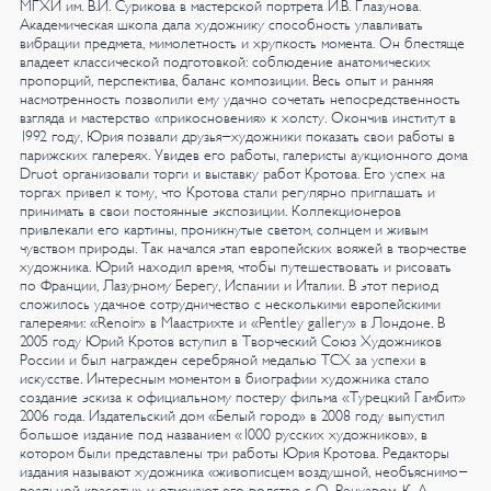
МГХИ им. В.И. Сурикова в мастерской портрета И.В. Глазунова.
Академическая школа дала художнику способность улавливать
вибрации предмета, мимолетность и хрупкость момента. Он блестяще
владеет классической подготовкой: соблюдение анатомических
пропорций, перспектива, баланс композиции. Весь опыт и ранняя
насмотренность позволили ему удачно сочетать непосредственность
взгляда и мастерство «прикосновения» к холсту.
Окончив институт в
1992 году, Юрия позвали друзья-художники показать свои работы в
парижских галереях. Увидев его работы, галеристы аукционного дома
Druot организовали торги и выставку работ Кротова. Его успех на
торгах привел к тому, что Кротова стали регулярно приглашать и
принимать в свои постоянные экспозиции. Коллекционеров
привлекали его картины, проникнутые светом, солнцем и живым
чувством природы. Так начался этап европейских вояжей в творчестве
художника. Юрий находил время, чтобы путешествовать и рисовать
по Франции, Лазурному Берегу, Испании и Италии. В этот период
сложилось удачное сотрудничество с несколькими европейскими
галереями: «Renoir» в Маастрихте и «Pentley gallery» в Лондоне.
В
2005 году Юрий Кротов вступил в Творческий Союз Художников
России и был награжден серебряной медалью ТСХ за успехи в
искусстве.
Интересным моментом в биографии художника стало
создание эскиза к официальному постеру фильма «Турецкий Гамбит»
2006 года. Издательский дом «Белый город» в 2008 году выпустил
большое издание под названием «1000 русских художников», в
котором были представлены три работы Юрия Кротова. Редакторы
издания называют художника «живописцем воздушной, необъяснимо-
реальной красоты» и отмечают его родство с О. Ренуаром, К. А.