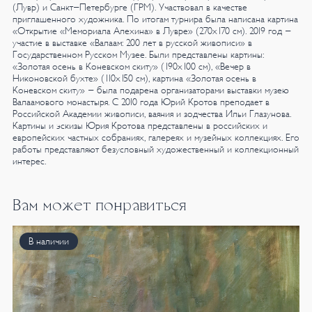
(Лувр) и Санкт-Петербурге (ГРМ). Участвовал в качестве
приглашенного художника. По итогам турнира была написана картина
«Открытие «Мемориала Алехина» в Лувре» (270х170 см).
2019 год -
участие в выставке «Валаам: 200 лет в русской живописи» в
Государственном Русском Музее. Были представлены картины:
«Золотая осень в Коневском скиту» (190х100 см), «Вечер в
Никоновской бухте» (110х150 см), картина «Золотая осень в
Коневском скиту» - была подарена организаторами выставки музею
Валаамового монастыря.
С 2010 года Юрий Кротов преподает в
Российской Академии живописи, ваяния и зодчества Ильи Глазунова.
Картины и эскизы Юрия Кротова представлены в российских и
европейских частных собраниях, галереях и музейных коллекциях. Его
работы представляют безусловный художественный и коллекционный
интерес.
Вам может понравиться
В наличии