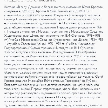
Картина «В саду. Девушка с белым зонтом» художника Юрия Кротова,
созданная в 2024 году.
Кротов Юрий Николаевич (р. 1964 г.) –
советский и российский художник.
Родился в Краснодарском крае, в
станице Гривенская, расположенной рядом с Азовским морем. 1972 г.
– знакомство с местным художником Г.А. Полугаевым, ставшим в
дальнейшем учителем и наставником. Первые уроки рисования – 1976
г. Поездка с учителем в Москву, поступление в Московскую Среднюю
Художественную Школу при институте им. В.И. Сурикова (1976-1983
гг.) Учеба в Московской Средней Художественной Школе.
1983-1985
– служба в Советской Армии.
1985-1992 гг. Учеба в Московском
Государственном Художественном Институте им. В.И. Сурикова.
Участие в студенческих выставках. Имя художника Юрия Кротова
стало известно любителям живописи в Европе в 1992 г. Во время
продаж русской живописи в аукционном доме «Druot» в Париже.
Благодаря совершенству академической техники письма, яркому
колориту и эмоциональной насыщенности, творчество художника
обрело множество поклонников, что нашло отражение в высоком
коммерческом рейтинге художника на европейском арт-рынке.
Юрий
Кротов родился 14 декабря 1964 в станице Гривенской на Кубани.
Благодатные воспоминания из детства составили немалую часть его
творческой жизни. Первые старательные этюды были написаны им с
натуры под руководством художника Георгия Сергеевича Полугаева,
который привез юного художника в Москву, где тот сразу поступил
во второй класс знаменитой Московской центральной
художественной школы. Академический путь художник продолжил в