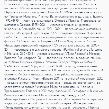
Сомовым и представителями русского импрессионизма.
Участие в
выставках:
1992 – первое участие в аукционе русской живописи в
Париже в аукционном доме «Drouot». С 1992 – творческие поездки
во Францию, Испанию, Италию, Великобританию и др. страны Европы.
1992-1995 – участие в аукционах в Drouot в Париже. Персональная
выставка в Drouot.
1995-2001 – участие в аукционах русской
живописи в Великобритании.
2001-2004 – персональные выставки в
галерее «Ренуар». Нидерланды.
2005 – создание картины "Турецкий
гамбит", которая легла в основу имиджевого постера к одноименному
фильму.
2005 – вступил в Творческий Союз Художников России.
Награжден серебряной медалью ТСХ за успехи в искусстве.
2005-
2011 – персональные выставки в галерее «Pentley gallery» в Лондоне
и Монако.
2010-2012 – участие в выставках "Лики России" в Москве,
Вологде, Звенигороде.
2011 – творческие поездки в родную станицу
на Кубани. Созданы картины: "Атаман Леорда", "Утро на Кубани",
"Рыбалка атамана", "Среди лотосов".
В 2011 году художник принял
участие в проекте, посвященном 300-летию возрождения Валаамской
обители. Им были написаны несколько работ, которые вошли в
альманах Русского Музея: «Валаам. 200 лет в русской живописи».
2012
– среди значимых проектов художника – создание серии картин во
время матча за звание Чемпиона Мира по шахматам в Москве в
Третьяковской Галерее в 2012 году. Картина «Б. Гельфанд и В. Ананд»
была вручена Чемпиону Мира Вишванатану Ананду, а работа
«Концерт Дениса Мацуева в Третьяковской Галерее» была передана
в дар Государственной Третьяковской Галерее.
2013 – участие в
Международном шахматном турнире, который проходил в Париже