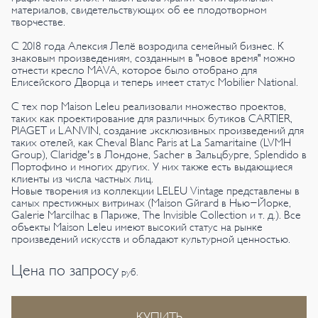
материалов, свидетельствующих об ее плодотворном
творчестве.
С 2018 года Алексия Лелё возродила семейный бизнес. К
знаковым произведениям, созданным в "новое время" можно
отнести кресло MAVA, которое было отобрано для
Елисейского Дворца и теперь имеет статус Mobilier National.
С тех пор Maison Leleu реализовали множество проектов,
таких как проектирование для различных бутиков CARTIER,
PIAGET и LANVIN, создание эксклюзивных произведений для
таких отелей, как Cheval Blanc Paris at La Samaritaine (LVMH
Group), Claridge's в Лондоне, Sacher в Зальцбурге, Splendido в
Портофино и многих других. У них также есть выдающиеся
клиенты из числа частных лиц.
Новые творения из коллекции LELEU Vintage представлены в
самых престижных витринах (Maison Gérard в Нью-Йорке,
Galerie Marcilhac в Париже, The Invisible Collection и т. д.). Все
объекты Maison Leleu имеют высокий статус на рынке
произведений искусств и обладают культурной ценностью.
Цена по запросу
руб.
КУПИТЬ