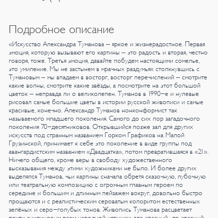
Подробное описание
«Искусство Александра Туманова – яркое и жизнерадостное. Первая
эмоция, которую вызывают его картины – это радость и вторая, честно
говоря, тоже. Третья эмоция, давайте побудем настоящими сомелье,
это умиление. Мы не застынем в мрачных раздумьях столкнувшись с
Тумановым – мы впадаем в восторг, восторг перечислений – смотрите
какие волны, смотрите какие звёзды, а посмотрите на этот большой
цветок – неправда ли о великолепен. Туманов в 1990-е и нулевые
рисовал самые большие цветы в истории русской живописи и самые
красивые, конечно.
Александр Туманов нонконформист так
называемого младшего поколения. Самого до сих пор загадочного
поколения 70-десятниковов. Открывшийся позже зал для других
искусств под странным названием Горком Графиков на Малой
Грузинской, принимает к себе это поколение в виде группы под
авангардистским названием «Двадцатка», потом превратившаяся в «21».
Ничего общего, кроме веры в свободу художественного
высказывания между этими художниками не было. И более других
выделялся Туманов, чьи картины сначала обретя сказочную, лубочную
или театральную композицию с огромным главным героем по
середине и большим и длинным пейзажем вокруг, довольно быстро
прощаются и с реалистическим сероватым колоритом естественных
зелёных и серо-голубых тонов. Живопись Туманова расцветает
почти анилиновым раем народной игрушки, где красный это красный,