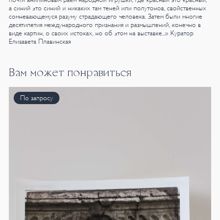
а синий это синий и никаких там теней или полутонов, свойственных
сомневающемуся разуму страдающего человека. Затем были многие
десятилетия международного признания и размышлений, конечно в
виде картин, о своих истоках, но об этом на выставке...»
Куратор
Елизавета Плавинская
Вам может понравиться
По запросу