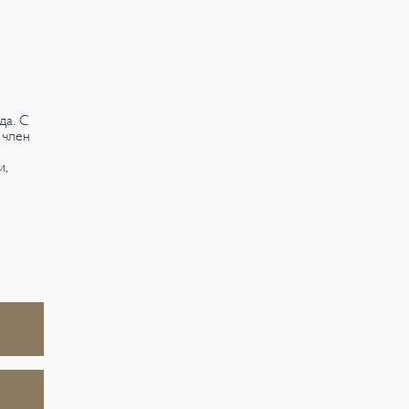
да. С
 член
и,