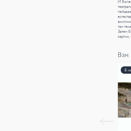
И более
театра
пейзаже
естеств
анилино
там тен
Затем б
картин,
Вам
В н