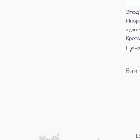
Этюд 
Ипорт
худо
Кротов
Цена
Вам
Е