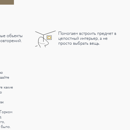
Помогаем встроить предмет в
ные объекты
целостный интерьер, а не
овторений.
просто выбрать вещь.
ую
авайте
те какие
 о
ак
 Горком
д
го,
 было.