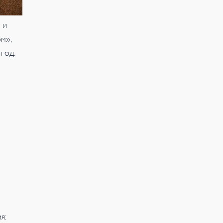
 и
м»,
 год.
я: