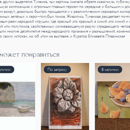
 других выделялся Туманов, чьи картины сначала обретя сказочную, лубочн
льную композицию с огромным главным героем по середине и большим и дл
м вокруг, довольно быстро прощаются и с реалистическим сероватым коло
енных зелёных и серо-голубых тонов. Живопись Туманова расцветает почт
вым раем народной игрушки, где красный это красный, а синий это синий и 
ей или полутонов, свойственных сомневающемуся разуму страдающего челов
ыли многие десятилетия международного признания и размышлений, конечно
 о своих истоках, но об этом на выставке...»
Куратор Елизавета Плавинская
 может понравиться
аличии
По запросу
В наличии