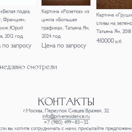
«Белая лодка.
Картина «Розетка» из
Картина «Груши
, Франция»,
цикла «Большая
сливы на зелено
жник Юрий
графика», Татьяна Ян,
Татьяна Ян, 2018
, 2012 год.
2024 год.
410000
руб.
 по запросу
Цена по запросу
 недавно смотрели
КОНТАКТЫ
г.Москва, Переулок Сивцев Вражек, 32
info@priveresidence.ru
+7 (980) 499-83-32
сли вы хотите сотрудничать с нами, присылайте предложени