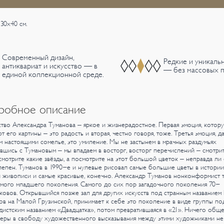
 30х40 см.
Современный дизайн,
Редкие и уникаль
антиквариат и искусство — в
— без массовых п
единой коллекционной среде.
робное описание
тво Александра Туманова – яркое и жизнерадостное. Первая эмоция, котор
т его картины – это радость и вторая, честно говоря, тоже. Третья эмоция, д
 настоящими сомелье, это умиление. Мы не застынем в мрачных раздумьях
вшись с Тумановым – мы впадаем в восторг, восторг перечислений – смотри
смотрите какие звёзды, а посмотрите на этот большой цветок – неправда ли
епен. Туманов в 1990-е и нулевые рисовал самые большие цветы в истории
 живописи и самые красивые, конечно.
Александр Туманов нонконформист т
мого младшего поколения. Самого до сих пор загадочного поколения 70-
ковов. Открывшийся позже зал для других искусств под странным названием
в на Малой Грузинской, принимает к себе это поколение в виде группы по
дистским названием «Двадцатка», потом превратившаяся в «21». Ничего обще
еры в свободу художественного высказывания между этими художниками не