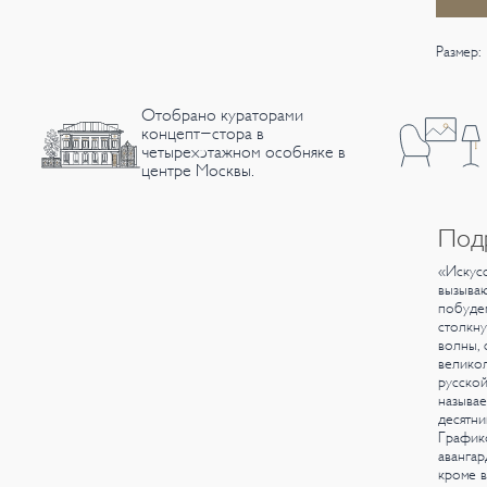
Размер:
Отобрано кураторами
концепт-стора в
четырехэтажном особняке в
центре Москвы.
Под
«Искусс
вызываю
побудем
столкну
волны, 
великол
русской
называе
десятни
Графико
авангар
кроме в