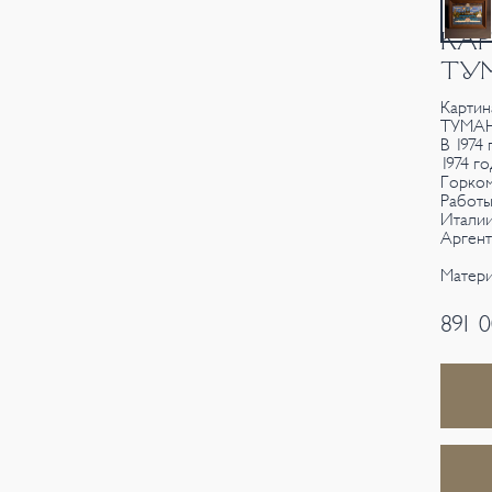
КАР
ТУМ
Картин
ТУМАН
В 1974
1974 г
Горком
Работы
Италии
Аргент
Матери
891 