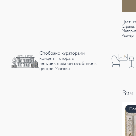
Цвет: с
Страна:
Материа
Размер:
Отобрано кураторами
концепт-стора в
четырехэтажном особняке в
центре Москвы.
Вам
Под