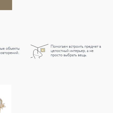
Помогаем встроить предмет в
ные объекты
целостный интерьер, а не
овторений.
просто выбрать вещь.
Под заказ
Под заказ
Зеркало Memmo,
Зеркало Formosa,
З
Arte Veneziana
Arte Veneziana
V
от 726 000
от 1 001 000
о