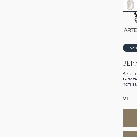
Под з
ЗЕР
Венеци
выполн
мотива
от 1 