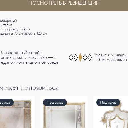
ПОСМОТРЕТЬ В РЕЗИДЕНЦИИ
еребряный
 Италия
л: дерево, стекло
 ширина 70 см; высота 120 см
Современный дизайн,
Редкие и уникаль
антиквариат и искусство — в
— без массовых п
единой коллекционной среде.
 может понравиться
 заказ
Под заказ
Под заказ