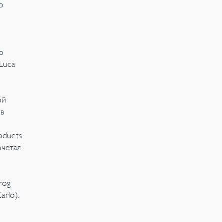
о
ю
Luca
ой
в
oducts
очетая
rog
rlo).