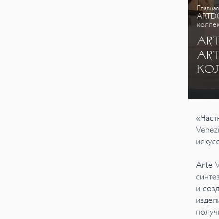
Главная
ARTDOM
колле
ART
AR
КО
«Част
Venez
искус
Arte 
синте
и соз
издел
получ