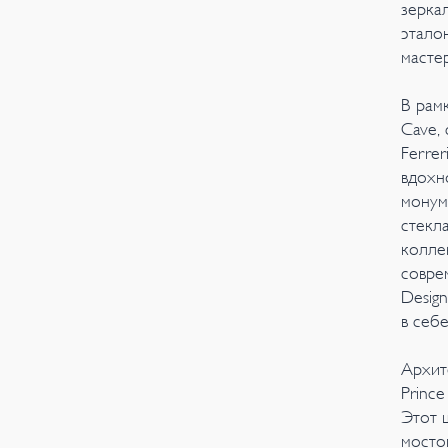
зерка
этало
масте
В рам
Cave,
Ferrer
вдохн
монум
стекл
колле
совре
Design
в себ
Архит
Princ
Этот 
мосто