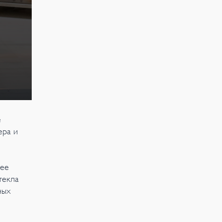
e
ера и
щее
текла
ных