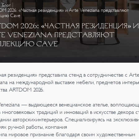
Блог
 2026: «Частная резиденция» и Arte Veneziana представляют
кцию Cave
DOM 2026: «ЧАСТНАЯ РЕЗИДЕНЦИЯ» И
TE VENEZIANA ПРЕДСТАВЛЯЮТ
ЛЛЕКЦИЮ CAVE
ная резиденция» представила стенд в сотрудничестве с Art
iana на международной выставке мебели, предметов интерь
ства ARTDOM 2026.
Veneziana — выдающееся венецианское ателье, воплощаю
з многовековых традиций и инноваций в искусстве декора с
дании авторскихинтерьеров. Специализируясь на эксклюзив
иях ручной работы, компания
ила мировое признание благодаря своим художественным