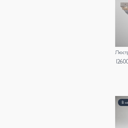
Люстр
1260
В н