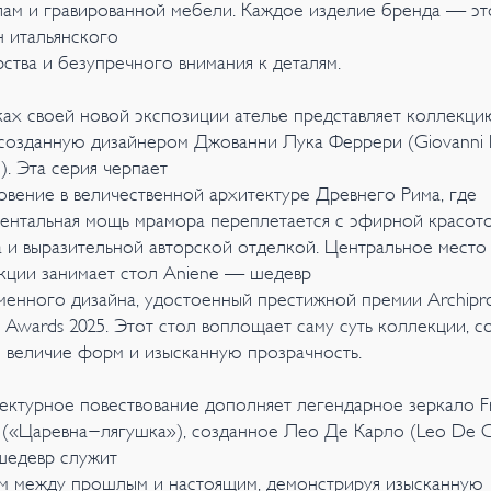
лам и гравированной мебели. Каждое изделие бренда — эт
н итальянского
рства и безупречного внимания к деталям.
ках своей новой экспозиции ателье представляет коллекци
 созданную дизайнером Джованни Лука Феррери (Giovanni 
i). Эта серия черпает
овение в величественной архитектуре Древнего Рима, где
ентальная мощь мрамора переплетается с эфирной красот
а и выразительной авторской отделкой. Центральное место 
кции занимает стол Aniene — шедевр
менного дизайна, удостоенный престижной премии Archipr
 Awards 2025. Этот стол воплощает саму суть коллекции, с
е величие форм и изысканную прозрачность.
ектурное повествование дополняет легендарное зеркало F
e («Царевна-лягушка»), созданное Лео Де Карло (Leo De Ca
шедевр служит
м между прошлым и настоящим, демонстрируя изысканную