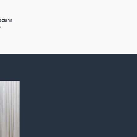
ziana
я