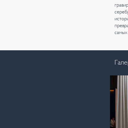
грави
сереб
истор
превр
самых
Гале