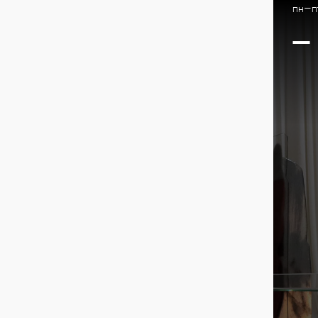
пн-пт