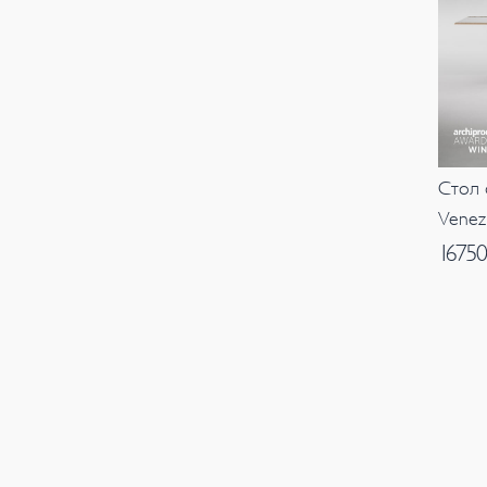
Стол 
Venez
1675