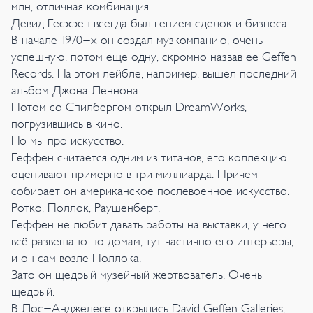
млн, отличная комбинация.
Девид Геффен всегда был гением сделок и бизнеса.
В начале 1970-х он создал музкомпанию, очень
успешную, потом еще одну, скромно назвав ее Geffen
Records. На этом лейбле, например, вышел последний
альбом Джона Леннона.
Потом со Спилбергом открыл DreamWorks,
погрузившись в кино.
Но мы про искусство.
Геффен считается одним из титанов, его коллекцию
оценивают примерно в три миллиарда. Причем
собирает он американское послевоенное искусство.
Ротко, Поллок, Раушенберг.
Геффен не любит давать работы на выставки, у него
всё развешано по домам, тут частично его интерьеры,
и он сам возле Поллока.
Зато он щедрый музейный жертвователь. Очень
щедрый.
В Лос-Анджелесе открылись David Geffen Galleries,