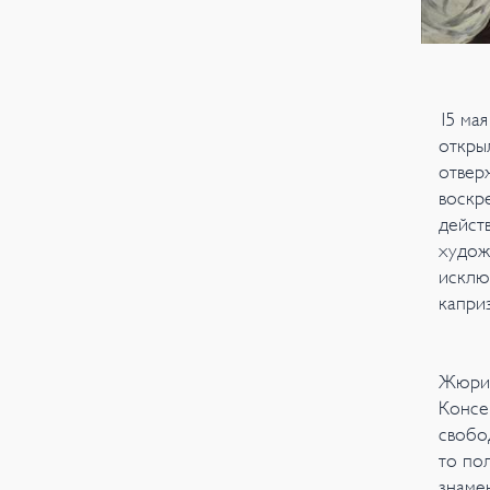
15 ма
откры
отвер
воскр
дейст
худож
исклю
капри
Жюри 
Консе
свобо
то по
знаме