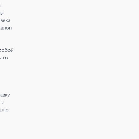
ы
ты
 века
Салон
особой
ы из
авку
 и
ушно