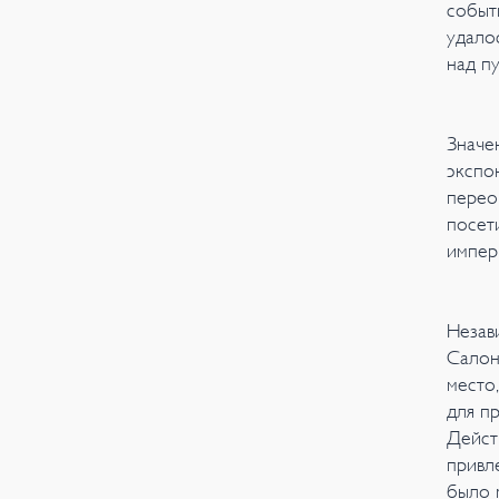
событ
удало
над п
Значе
экспо
перео
посет
импери
Незав
Салон
место
для п
Дейст
привл
было 