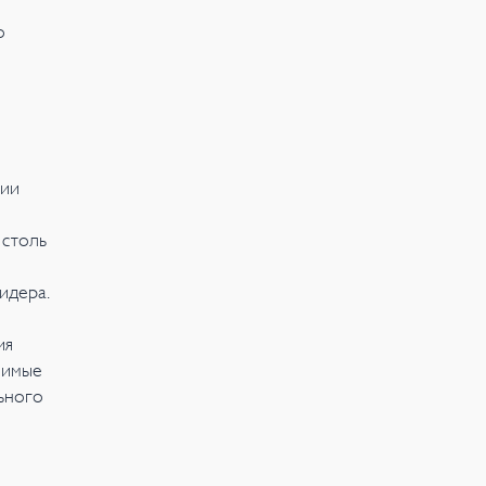
о
нии
 столь
идера.
ия
симые
ьного