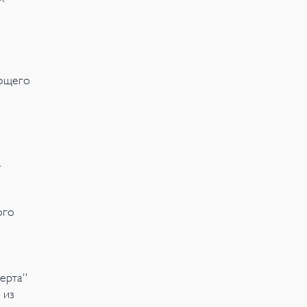
ающего
.
ю
ого
ерта”
 из