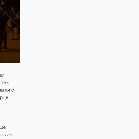
ая
 тех
льного
орце
ьше
чевым