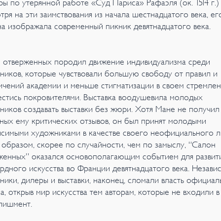
ры по утерянной работе «Суд Париса» Рафаэля (ок. 1514 г.)
тря на эти заимствования из начала шестнадцатого века, ег
на изображала современный пикник девятнадцатого века.
 отверженных породил движение индивидуализма среди
ников, которые чувствовали большую свободу от правил и
ичений академии и меньше стигматизации в своем стремле
естись покровителями. Выставка воодушевила молодых
ников создавать выставки без жюри. Хотя Мане не получил
ных ему критических отзывов, он был принят молодыми
исимыми художниками в качестве своего неофициального л
 образом, скорее по случайности, чем по замыслу, “Салон
женных” оказался основополагающим событием для развит
ардного искусства во Франции девятнадцатого века. Незави
ники, дилеры и выставки, наконец, сломали власть официал
а, открыв мир искусства тем авторам, которые не входили в
лишмент.