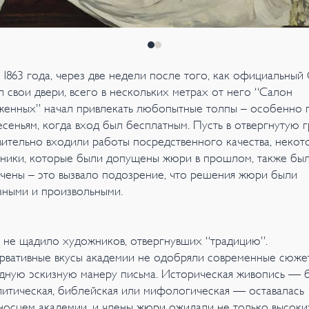
я 1863 года, через две недели после того, как официальный
л свои двери, всего в нескольких метрах от него “Салон
женных” начал привлекать любопытные толпы – особенно 
есеньям, когда вход был бесплатным. Пусть в отвергнутую 
вительно входили работы посредственного качества, некот
ники, которые были допущены жюри в прошлом, также бы
чены – это вызвало подозрение, что решения жюри были
зными и произвольными.
не щадило художников, отвергнувших “традицию”.
рвативные вкусы академии не одобряли современные сюже
дную эскизную манеру письма. Историческая живопись — 
литическая, библейская или мифологическая — оставалась
носцем академии, и члены жюри ожидали не только высоки