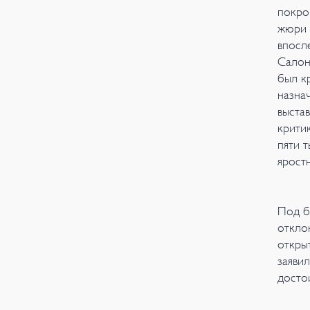
покро
жюри 
впосл
Салон
был к
назна
выста
крити
пяти 
ярост
Под б
откло
откры
заяви
досто