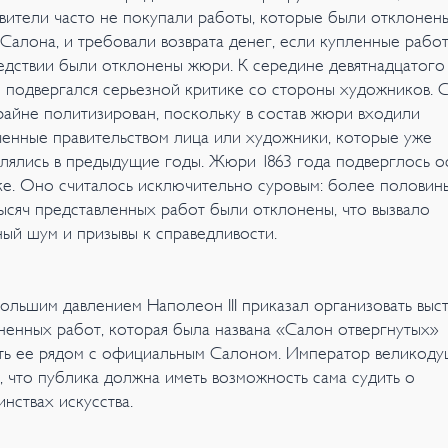
вители часто не покупали работы, которые были отклонен
Салона, и требовали возврата денег, если купленные рабо
едствии были отклонены жюри. К середине девятнадцатого
 подвергался серьезной критике со стороны художников. 
райне политизирован, поскольку в состав жюри входили
ченные правительством лица или художники, которые уже
влялись в предыдущие годы. Жюри 1863 года подверглось 
ке. Оно считалось исключительно суровым: более половин
тысяч представленных работ были отклонены, что вызвало
ный шум и призывы к справедливости.
ольшим давлением Наполеон III приказал организовать выст
ненных работ, которая была названа «Салон отвергнутых»
ть ее рядом с официальным Салоном. Император великод
л, что публика должна иметь возможность сама судить о
инствах искусства.