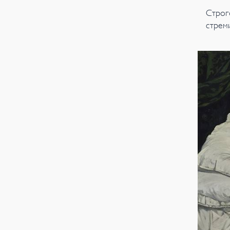
Строг
стреми