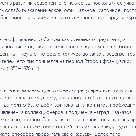
ием в развитии современного искусства, поскольку ее учас
сь ослабить академическое, официальное “салонное” госп
убличными выставками и придать смелости авангарду во Фра
ние официального Салона как основного средства для
нирования и оценки современного искусства нельзя было
ценить – неуклонно росло количество заявок, рецензентов
ителей, его пик пришелся на период Второй французской
и (1852-1870 гг.)
исимые и начинающие художники регулярно исключались и
а, что мешало их успеху, поскольку это было единственно
, где можно было добиться признания критиков, необходи
ривлечения коллекционеров и получения наград и заказов.
вительно, помимо Салона, который широко освещался в пр
екал десятки тысяч посетителей каждую неделю, у художни
мало способов продвигать свою карьеру. Более того,