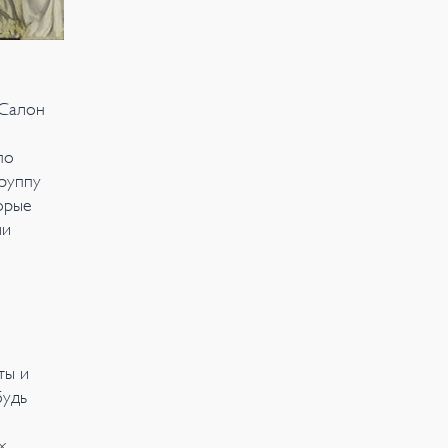
 Салон
по
группу
орые
ли
ты и
будь
х