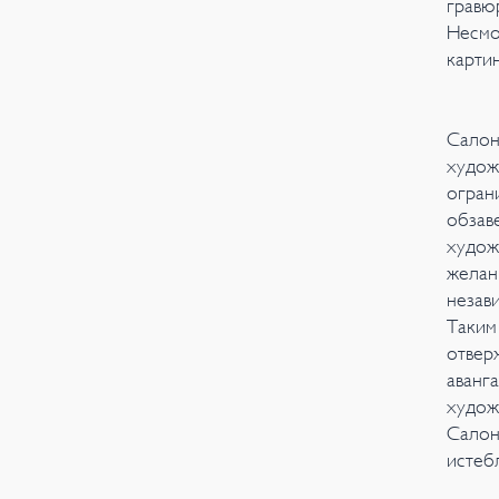
гравю
Несмо
карти
Салон
худож
огран
обзав
худож
желан
незав
Таким
отвер
аванг
худож
Салон
истеб