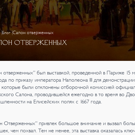
Салон отверженных
Блог
ЛОН ОТВЕРЖЕННЫХ
н отверженных” был выставкой, проведенной в Париже 15 м
года по приказу императора Наполеона III для демонстрации
, которые были отклонены отборочной комиссией официа
ского Салона, проводившейся ежегодно в то время во Дв
шленности на Елисейских полях с 1667 года.
н Отверженных” привлек большое внимание и вызвал бол
шек, чем похвал. Тем не менее, эта выставка оказалась клю