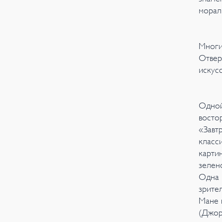
морал
Многи
Отвер
искусс
Одной
восто
«Завт
класс
карти
зелен
Одна 
зрител
Мане 
(Джор