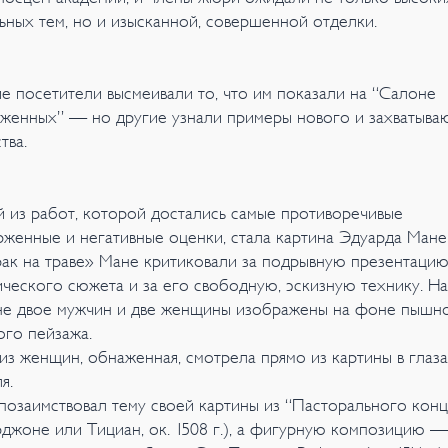
ьных тем, но и изысканной, совершенной отделки.
е посетители высмеивали то, что им показали на “Салоне
женных” — но другие узнали примеры нового и захватыв
тва.
 из работ, которой достались самые противоречивые
рженные и негативные оценки, стала картина Эдуарда Мане
рак на траве» Мане критиковали за подрывную презентаци
ического сюжета и за его свободную, эскизную технику. На
не двое мужчин и две женщины изображены на фоне пышн
ого пейзажа.
из женщин, обнаженная, смотрела прямо из картины в глаза
я.
позаимствовал тему своей картины из “Пасторального конц
джоне или Тициан, ок. 1508 г.), а фигурную композицию —