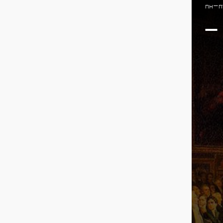
пн-пт