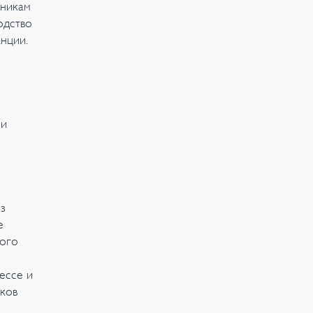
тникам
одство
нции.
 и
з
е
мого
ессе и
ков