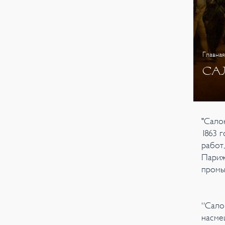
Главная
СА
"Сало
1863 
работ
Париж
промы
“Сало
насме