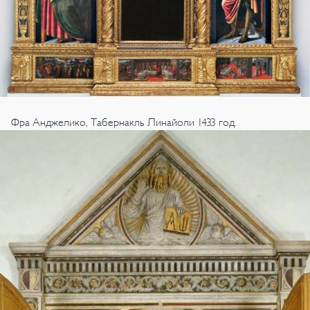
Фра Анджелико, Табернакль Линайоли 1433 год.