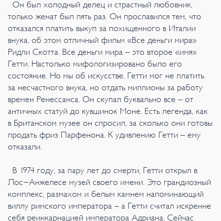
Он был холодный делец и страстный любовник,
только женат был пять раз. Он прославился тем, что
отказался платить выкуп за похищенного в Италии
внука, об этом отличный фильм «Все деньги мира»
Ридли Скотта. Все деньги мира – это второе «имя»
Гетти. Настолько мифологизировано было его
состояние. Но мы об искусстве. Гетти мог не платить
за несчастного внука, но отдать миллионы за работу
времен Ренессанса. Он скупал буквально все – от
античных статуй до кувшинок Моне. Есть легенда, как
в Британском музее он спросил, за сколько они готовы
продать фриз Парфенона. К удивлению Гетти – ему
отказали.
В 1974 году, за пару лет до смерти, Гетти открыл в
Лос-Анжелесе музей своего имени. Это грандиозный
комплекс, размахом и белым камнем напоминающий
виллу римского императора – а Гетти считал искренне
себя реинкарнацией императора Адриана. Сейчас