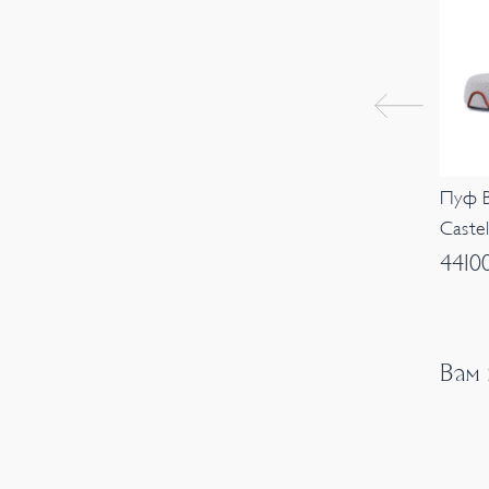
Пуф B
Castell
4410
Вам