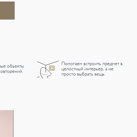
Помогаем встроить предмет в
ные объекты
целостный интерьер, а не
овторений.
просто выбрать вещь.
В наличии
В наличии
Пуф Lillo, Black Tie,
Комплект: стол и два
П
Италия
табурета из