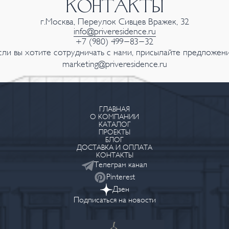
КОНТАКТЫ
г.Москва, Переулок Сивцев Вражек, 32
info@priveresidence.ru
+7 (980) 499-83-32
сли вы хотите сотрудничать с нами, присылайте предложени
marketing@priveresidence.ru
ГЛАВНАЯ
О КОМПАНИИ
КАТАЛОГ
ПРОЕКТЫ
БЛОГ
ДОСТАВКА И ОПЛАТА
КОНТАКТЫ
Телеграм канал
Pinterest
Дзен
Подписаться на новости