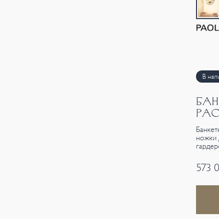
В нал
БАН
PAO
Банкет
ножки 
гардер
573 