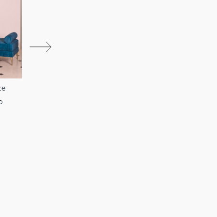
карельской березы,
330000
руб.
производство
"Частная Резиденция"
1890000
руб.
ce
o