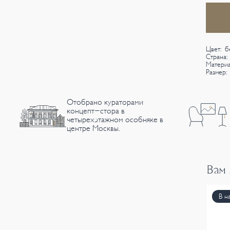
Цвет: 
Страна:
Материа
Размер: 
Отобрано кураторами
концепт-стора в
четырехэтажном особняке в
центре Москвы.
Вам
В н