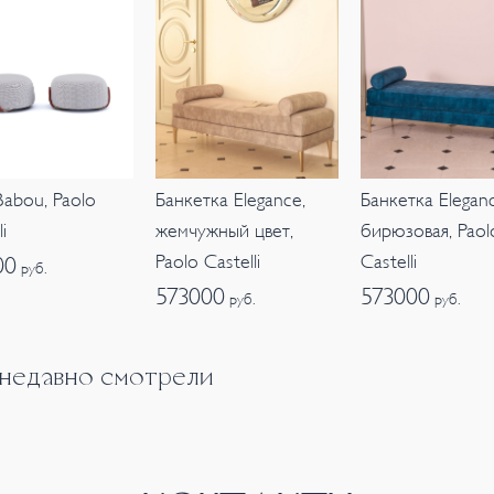
Банкетка Elegan
abou, Paolo
Банкетка Elegance,
бирюзовая, Paol
i
жемчужный цвет,
Castelli
Paolo Castelli
00
руб.
573000
573000
руб.
руб.
 недавно смотрели