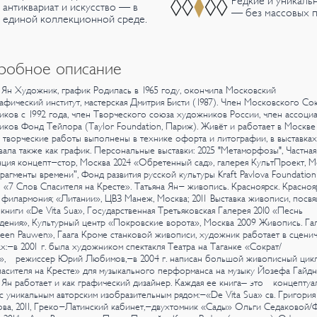
Редкие и уникаль
антиквариат и искусство — в
— без массовых п
единой коллекционной среде.
робное описание
 Ян
Художник, график
Родилась в 1965 году, окончила Московский
фический институт,
мастерская Дмитрия Бисти (1987).
Член Московского Со
ков с 1992 года, член Творческого союза художников России, член ассоци
ков Фонд Тейлора (Tаylor Foundation, Париж). Живёт и работает в Москве
творческие работы выполнены в технике офорта и литографии, в выставках
вала также как график.
Персональные выставки:
2025
"Метаморфозы", Частная
ция концепт-стор, Москва
2024
«Обретенный сад», галерея КультПроект, М
агменты времени”,
Фонд развития русской культуры Kraft Pavlova Foundation
 «7 Слов Спасителя на Кресте».
Татьяна Ян- живопись. Красноярск. Красноя
 филармония;
«Литании», ЦВЗ Манеж, Москва;
2011
Выставка живописи, посв
книги «De Vita Sua», Государственная
Третьяковская Галерея
2010
«Песнь
ения», Культурный центр «Покровские ворота», Москва
2009
Живопись. Га
en Pauwen», Гаага
Кроме станковой живописи, художник работает в сцени
х:-в 2001 г. была художником спектакля Театра на Таганке «Сократ/
», режиссер Юрий Любимов,-в 2004 г. написан большой живописный цик
асителя на Кресте» для музыкального перформанса на музыку Йозефа Гайдн
 Ян работает и как графический дизайнер. Каждая ее книга– это концептуа
с уникальным авторским изобразительным рядом:-«De Vita Sua» св. Григория
ва, 2011, Греко-Латинский кабинет,-двухтомник «Сады» Ольги Седаковой/