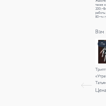
Жакоте,
также к
2001,-В
работы.
80-ти г
Вам
По 
Трипт
«Утра
Татья
Цена