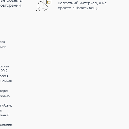
ные объекты
целостный интерьер, а не
овторений.
просто выбрать вещь.
юза
ации
осква
2012
рская
ященная
лерея
ческих
л «Семь
а.
льный
Филиппа