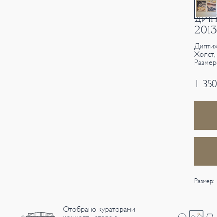
ДИП
201
Диптих 
Холст,
Размер
1 35
Размер:
Отобрано кураторами