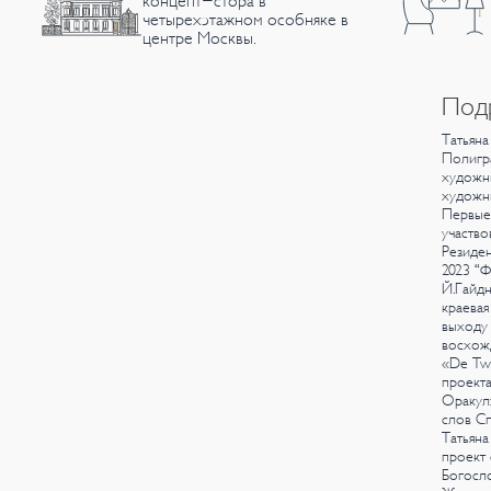
концепт-стора в
четырехэтажном особняке в
центре Москвы.
Под
Татьяна
Полигра
художни
художни
Первые 
участво
Резиден
2023
“Фр
Й.Гайдн
краевая
выходу 
восхожд
«De Twe
проекта
Оракул
слов Сп
Татьяна
проект 
Богосло