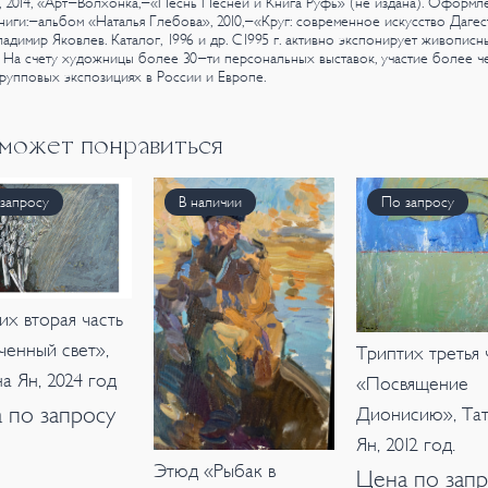
 2014, «Арт-Волхонка,-«Песнь Песней и Книга Руфь» (не издана).
Оформл
ниги:-альбом «Наталья Глебова», 2010,-«Круг: современное искусство Дагес
ладимир Яковлев. Каталог, 1996 и др.
С1995 г. активно экспонирует живописн
 На счету художницы более 30-ти персональных выставок, участие более ч
рупповых экспозициях в России и Европе.
 может понравиться
запросу
В наличии
По запросу
их вторая часть
ченный свет»,
Триптих третья 
на Ян, 2024 год
«Посвящение
 по запросу
Дионисию», Тат
Ян, 2012 год.
Этюд «Рыбак в
Цена по запр