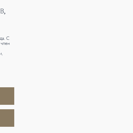
В,
да. С
 член
и,