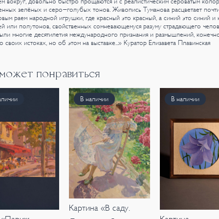
м вокруг, довольно быстро прощаются и с реалистическим сероватым коло
енных зелёных и серо-голубых тонов. Живопись Туманова расцветает почт
вым раем народной игрушки, где красный это красный, а синий это синий и 
ей или полутонов, свойственных сомневающемуся разуму страдающего челов
ыли многие десятилетия международного признания и размышлений, конечно
 о своих истоках, но об этом на выставке...»
Куратор Елизавета Плавинская
 может понравиться
аличии
В наличии
В наличии
Картина «В саду.