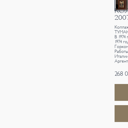
КОЛ
200
Коллаж
ТУМАН
В 1974
1974 г
Горком
Работы
Италии
Аргент
268 