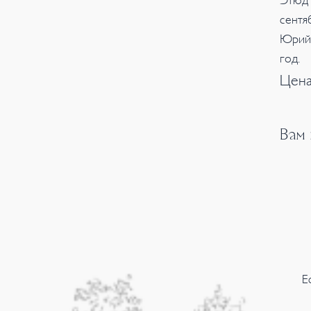
Этюд 
сентя
Юрий 
год.
Цена
Вам
Е