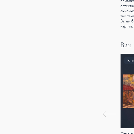
пейзаже
естеств
анилино
там тен
Затем б
картин,
Вам
В н