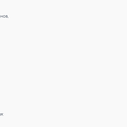
нов,
я: