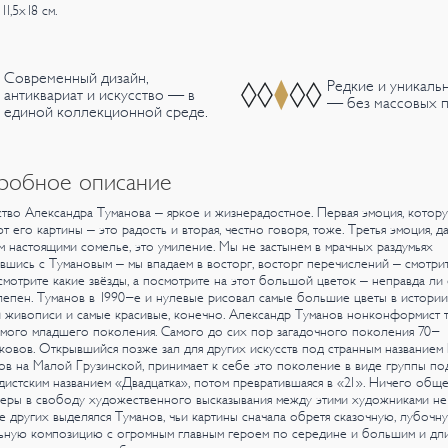
11,5х18 см.
Современный дизайн,
Редкие и уникаль
антиквариат и искусство — в
— без массовых п
единой коллекционной среде.
робное описание
тво Александра Туманова – яркое и жизнерадостное. Первая эмоция, котор
т его картины – это радость и вторая, честно говоря, тоже. Третья эмоция, д
 настоящими сомелье, это умиление. Мы не застынем в мрачных раздумьях
вшись с Тумановым – мы впадаем в восторг, восторг перечислений – смотри
смотрите какие звёзды, а посмотрите на этот большой цветок – неправда ли
епен. Туманов в 1990-е и нулевые рисовал самые большие цветы в истории
 живописи и самые красивые, конечно.
Александр Туманов нонконформист т
мого младшего поколения. Самого до сих пор загадочного поколения 70-
ковов. Открывшийся позже зал для других искусств под странным названием
в на Малой Грузинской, принимает к себе это поколение в виде группы по
дистским названием «Двадцатка», потом превратившаяся в «21». Ничего обще
еры в свободу художественного высказывания между этими художниками не
 других выделялся Туманов, чьи картины сначала обретя сказочную, лубочн
льную композицию с огромным главным героем по середине и большим и дл