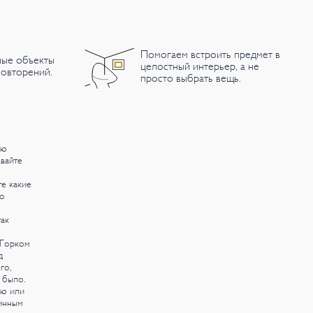
Помогаем встроить предмет в
ные объекты
целостный интерьер, а не
овторений.
просто выбрать вещь.
ую
авайте
те какие
 о
ак
 Горком
д
го,
 было.
ую или
инным