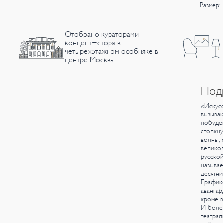
Размер: 
Отобрано кураторами
концепт-стора в
четырехэтажном особняке в
центре Москвы.
Под
«Искусс
вызываю
побудем
столкну
волны, 
великол
русской
называе
десятни
Графико
авангар
кроме в
И более
театра