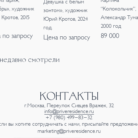
«Париж,
Картина
Девушка с белым
брь», художник
“Колокольчик”,
зонтом», художник
Кротов, 2015
Александр Тума
Юрий Кротов, 2024
2000 год
год.
 по запросу
89 000
Цена по запросу
 недавно смотрели
КОНТАКТЫ
г.Москва, Переулок Сивцев Вражек, 32
info@priveresidence.ru
+7 (980) 499-83-32
сли вы хотите сотрудничать с нами, присылайте предложени
marketing@priveresidence.ru