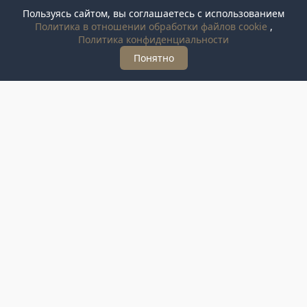
Пользуясь сайтом, вы соглашаетесь с использованием
Политика в отношении обработки файлов cookie
,
Политика конфиденциальности
Понятно
Картина “Душистый горошек”, Александр Туманов,
2001 год
89000
руб.
Вам недавно смотрели