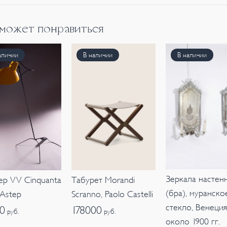
 может понравиться
аличии
В наличии
В наличии
Зеркала настен
р VV Cinquanta
Табурет Morandi
(бра), муранско
 Astep
Scranno, Paolo Castelli
стекло, Венеция
00
178000
руб.
руб.
около 1900 гг.