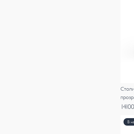
Столи
прозр
1410
В н