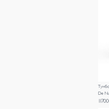
Тумбо
De Nu
1170