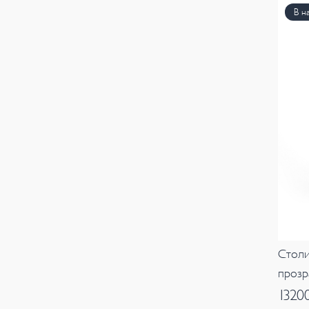
В н
Столи
прозр
1320