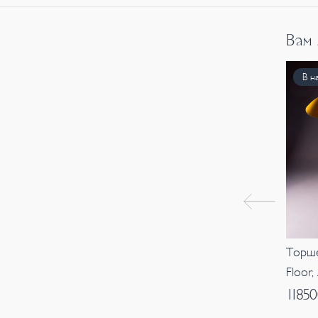
Вам
В н
Торше
Floor,
1185