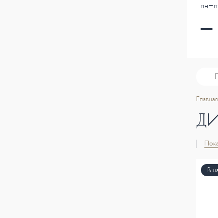
пн-пт
Главная
Д
Пока
В н