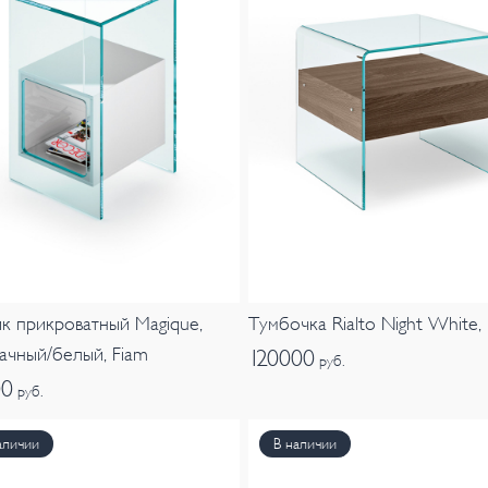
к прикроватный Magique,
Тумбочка Rialto Night White,
ачный/белый, Fiam
120000
руб.
00
руб.
аличии
В наличии