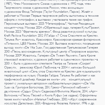
(1987).
Член Московского Союза художников с 1992 года, член
Творческого союза художников России, член ассоциации
художников Фонд Тейлора (Tаylor Foundation, Париж). Живёт и
работает в Москве
Первые творческие работы выполнены в технике
офорта и литографии, в выставках участвовала также как график.
Персональные выставки:
2025
"Метаморфозы", Частная Резиденция
концепт-стор, Москва
2024
«Обретенный сад», галерея КультПроект,
Москва
2023
“Фрагменты времени”,
Фонд развития русской культуры
Kraft Pavlova Foundation
2012
Й.Гайдн «7 Слов Спасителя на Кресте».
Татьяна Ян- живопись. Красноярск. Красноярская краевая филармония;
«Литании», ЦВЗ Манеж, Москва;
2011
Выставка живописи, посвященная
выходу книги «De Vita Sua», Государственная
Третьяковская Галерея
2010
«Песнь восхождения», Культурный центр «Покровские ворота»,
Москва
2009
Живопись. Галерея «De Tween Pauwen», Гаага
Кроме
станковой живописи, художник работает в сценических проектах:-в
2001 г. была художником спектакля Театра на Таганке «Сократ/
Оракул», режиссер Юрий Любимов,-в 2004 г. написан большой
живописный цикл «Семь слов Спасителя на Кресте» для музыкального
перформанса на музыку Йозефа Гайдна.
Татьяна Ян работает и как
графический дизайнер. Каждая ее книга– это концептуальный
проект с уникальным авторским изобразительным рядом:-«De Vita
Sua» св. Григория Богослова, 2011, Греко-Латинский кабинет,-
двухтомник «Сады» Ольги Седаковой/Филиппа Жакоте, 2014, «Арт-
Волхонка,-«Песнь Песней и Книга Руфь» (не издана).
Оформлены
также книги:-альбом «Наталья Глебова», 2010,-«Круг: современное
искусство Дагестана», 2001,-Владимир Яковлев. Каталог, 1996 и др.