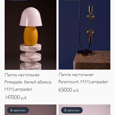
Лампа настольная
Лампа настольная
Paramount, M.M.Lampadari
Pineapple, белый абажур,
M.M.Lampadari
65000
руб.
147000
руб.
В наличии
В наличии