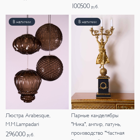
100500
руб.
В наличии
В наличии
Люстра Arabesque,
Парные канделябры
M.M.Lampadari
"Ника", ампир, латунь,
производство "Частная
296000
руб.