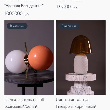
"Частная Резиденция"
125000
руб.
1000000
руб.
В наличии
В наличии
Лампа настольная Tilt,
Лампа настольная
оранжевый/белый,
Pineapple, коричневый